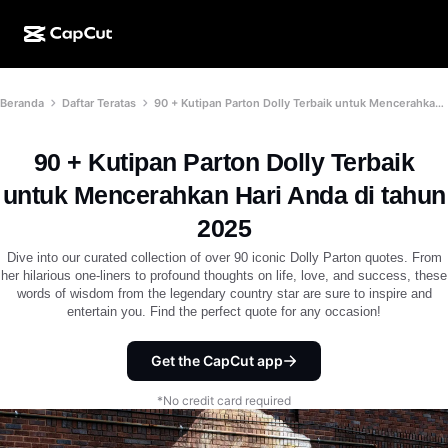
Kreasi AI
Fitur
Tentang
Beranda
Daftar Teratas
90 + Kutipan Parton Dolly Terbaik untuk Mencerahkan Hari Anda di tahun 2025
CapCut Desktop
Template media sosial
Desain AI
Alat AI
Komunitas
CapCut Online
Template liburan
90 + Kutipan Parton Dolly Terbaik
Studio Video
Editor & pembuat video
CapCut Pad
untuk Mencerahkan Hari Anda di tahun
Lainnya
Inisiatif
Pembuat video AI
Editor & pembuat gambar
2025
CapCut Mobile
Afiliasi
Dive into our curated collection of over 90 iconic Dolly Parton quotes. From
Pembuat gambar AI
Pembuat & editor suara
Dreamina AI
her hilarious one-liners to profound thoughts on life, love, and success, these
Template kalender
Program Pelopor
words of wisdom from the legendary country star are sure to inspire and
Penyempurna gambar AI
Lainnya
entertain you. Find the perfect quote for any occasion!
Pippit AI
Template hari jadi
Creative Partner Program
Dreamina Seedance 2.5
Get the CapCut app
CapCut Creative Campus
Kasus penggunaan
Nano Banana Pro
*No credit card required
Template efek
Media sosial
Gemini Omni