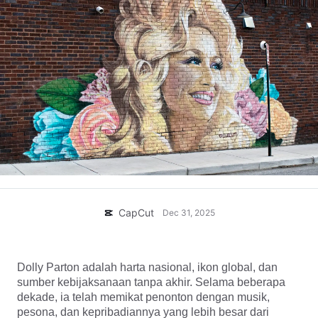
Template bisnis
Bantuan
Pemasaran
Pusat Kepercayaan
Teks & Audio
Gaya hidup & Vlog
Template industri
Pusat Bantuan
Keterangan otomatis
Desain kustom
Template kilas balik
Template keterangan
Lainnya
Newsroom
Pengenalan ucapan
Tentang Ketentuan Layanan CapCut
Teks ke ucapan
Sumber daya
Dreamina Seedance 2.0 Launch
Panduan cara
Suara khusus
CapCut
Dec 31, 2025
Tren Pasar
Sempurnakan suara
Pilihan Teratas
Kurangi noise
Dolly Parton adalah harta nasional, ikon global, dan 
Buka CapCut
Tren & tip template
sumber kebijaksanaan tanpa akhir. Selama beberapa 
dekade, ia telah memikat penonton dengan musik, 
Gambar
Lainnya
pesona, dan kepribadiannya yang lebih besar dari 