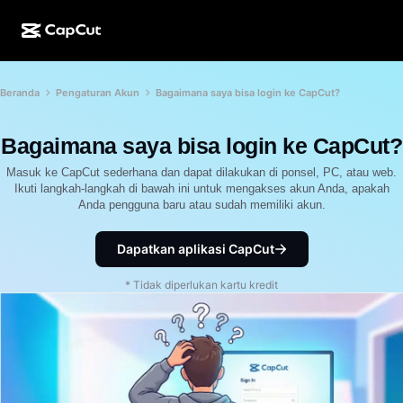
Kreasi AI
Fitur
Tentang
Beranda
Pengaturan Akun
Bagaimana saya bisa login ke CapCut?
CapCut Desktop
Template media sosial
Desain AI
Alat AI
Komunitas
CapCut Online
Template liburan
Bagaimana saya bisa login ke CapCut?
Studio Video
Editor & pembuat video
CapCut Pad
Masuk ke CapCut sederhana dan dapat dilakukan di ponsel, PC, atau web.
Lainnya
Inisiatif
Ikuti langkah-langkah di bawah ini untuk mengakses akun Anda, apakah
Pembuat video AI
Editor & pembuat gambar
Anda pengguna baru atau sudah memiliki akun.
CapCut Mobile
Afiliasi
Pembuat gambar AI
Pembuat & editor suara
Dreamina AI
Dapatkan aplikasi CapCut
Template kalender
Program Pelopor
Penyempurna gambar AI
Lainnya
Pippit AI
* Tidak diperlukan kartu kredit
Template hari jadi
Creative Partner Program
Dreamina Seedance 2.5
CapCut Creative Campus
Kasus penggunaan
Nano Banana Pro
Template efek
Media sosial
Gemini Omni