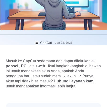
Template bisnis
Bantuan
Pemasaran
Pusat Kepercayaan
Teks & Audio
Gaya hidup & Vlog
Template industri
Pusat Bantuan
Keterangan otomatis
Desain kustom
Template kilas balik
Template keterangan
Lainnya
Newsroom
CapCut
Jan 22, 2026
Pengenalan ucapan
Tentang Ketentuan Layanan CapCut
Teks ke ucapan
Sumber daya
Dreamina Seedance 2.0 Launch
Masuk ke CapCut sederhana dan dapat dilakukan di 
Panduan cara
Suara khusus
ponsel 
, 
PC 
, atau 
web 
. Ikuti langkah-langkah di bawah 
ini untuk mengakses akun Anda, apakah Anda 
Tren Pasar
Sempurnakan suara
pengguna baru atau sudah memiliki akun. 📍 Punya 
akun tapi tidak bisa masuk? 
Hubungi layanan kami 
Pilihan Teratas
Kurangi noise
untuk mendapatkan informasi lebih lanjut.
Buka CapCut
Tren & tip template
Gambar
Lainnya