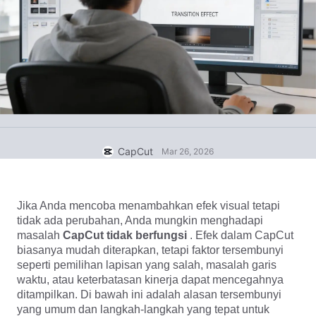
Template bisnis
Bantuan
Pemasaran
Pusat Kepercayaan
Teks & Audio
Gaya hidup & Vlog
Template industri
Pusat Bantuan
Keterangan otomatis
Desain kustom
Template kilas balik
Template keterangan
Lainnya
Newsroom
Pengenalan ucapan
Tentang Ketentuan Layanan CapCut
CapCut
Mar 26, 2026
Teks ke ucapan
Sumber daya
Dreamina Seedance 2.0 Launch
Panduan cara
Suara khusus
Jika Anda mencoba menambahkan efek visual tetapi 
Tren Pasar
Sempurnakan suara
tidak ada perubahan, Anda mungkin menghadapi 
masalah 
CapCut tidak berfungsi 
. Efek dalam CapCut 
Pilihan Teratas
Kurangi noise
biasanya mudah diterapkan, tetapi faktor tersembunyi 
seperti pemilihan lapisan yang salah, masalah garis 
Buka CapCut
Tren & tip template
waktu, atau keterbatasan kinerja dapat mencegahnya 
ditampilkan. Di bawah ini adalah alasan tersembunyi 
Gambar
Lainnya
yang umum dan langkah-langkah yang tepat untuk 