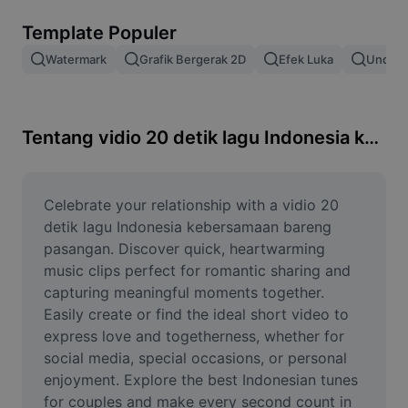
Hapus latar belakang gambar
Template Populer
Gabung gambar
Watermark
Grafik Bergerak 2D
Efek Luka
Unduh 
Penyempurna Gambar
Ubah Ukuran Gambar
Tentang vidio 20 detik lagu Indonesia kebersamaan bareng pasangan
Editor Foto Online
Pembuat Meme
Celebrate your relationship with a vidio 20 
detik lagu Indonesia kebersamaan bareng 
AI Text Remover
pasangan. Discover quick, heartwarming 
music clips perfect for romantic sharing and 
AI People Remover
capturing meaningful moments together. 
Easily create or find the ideal short video to 
AI Inpainting
express love and togetherness, whether for 
Face Cutout
social media, special occasions, or personal 
enjoyment. Explore the best Indonesian tunes 
for couples and make every second count in 