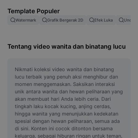
Hapus latar belakang gambar
Template Populer
Gabung gambar
Watermark
Grafik Bergerak 2D
Efek Luka
Unduh 
Penyempurna Gambar
Ubah Ukuran Gambar
Tentang video wanita dan binatang lucu
Editor Foto Online
Pembuat Meme
Nikmati koleksi video wanita dan binatang 
lucu terbaik yang penuh aksi menghibur dan 
AI Text Remover
momen menggemaskan. Saksikan interaksi 
unik antara wanita dan hewan peliharaan yang 
AI People Remover
akan membuat hari Anda lebih ceria. Dari 
tingkah laku kocak kucing, anjing cerdas, 
AI Inpainting
hingga wanita yang menunjukkan kedekatan 
Face Cutout
spesial dengan hewan peliharaan, semua ada 
di sini. Konten ini cocok ditonton bersama 
keluarga, sebagai hiburan ringan untuk teman, 