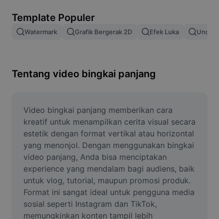
Hapus latar belakang gambar
Template Populer
Gabung gambar
Watermark
Grafik Bergerak 2D
Efek Luka
Unduh 
Penyempurna Gambar
Ubah Ukuran Gambar
Tentang video bingkai panjang
Editor Foto Online
Pembuat Meme
Video bingkai panjang memberikan cara 
kreatif untuk menampilkan cerita visual secara 
AI Text Remover
estetik dengan format vertikal atau horizontal 
yang menonjol. Dengan menggunakan bingkai 
AI People Remover
video panjang, Anda bisa menciptakan 
experience yang mendalam bagi audiens, baik 
AI Inpainting
untuk vlog, tutorial, maupun promosi produk. 
Face Cutout
Format ini sangat ideal untuk pengguna media 
sosial seperti Instagram dan TikTok, 
memungkinkan konten tampil lebih 