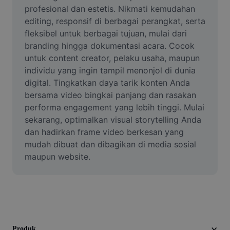
Video
profesional dan estetis. Nikmati kemudahan 
editing, responsif di berbagai perangkat, serta 
Hapus latar belakang video
fleksibel untuk berbagai tujuan, mulai dari 
branding hingga dokumentasi acara. Cocok 
Tingkatkan kualitas
untuk content creator, pelaku usaha, maupun 
individu yang ingin tampil menonjol di dunia 
Editor Video
digital. Tingkatkan daya tarik konten Anda 
Pangkas Video
bersama video bingkai panjang dan rasakan 
performa engagement yang lebih tinggi. Mulai 
Tambahkan Subtitle ke Video
sekarang, optimalkan visual storytelling Anda 
dan hadirkan frame video berkesan yang 
Konverter Video
mudah dibuat dan dibagikan di media sosial 
maupun website.
Produk