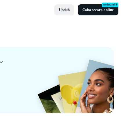
seedream5.0
Unduh
Coba secara online