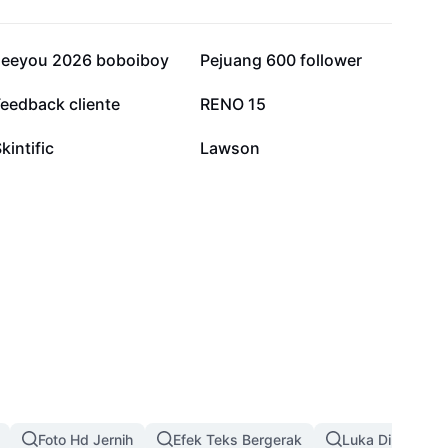
6 rb
5,3 rb
seeyou 2026 boboiboy
Pejuang 600 follower
836
378
eedback cliente
RENO 15
19
4
kintific
Lawson
Foto Hd Jernih
Efek Teks Bergerak
Luka Di Wajah