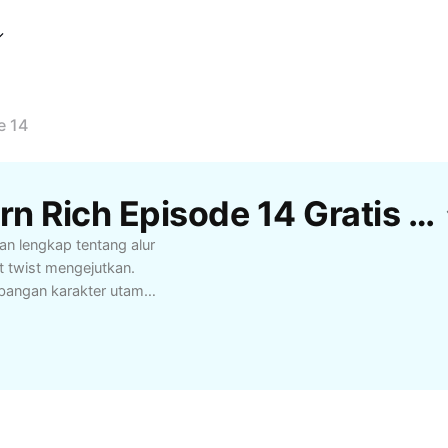
e 14
Template Ulasan Reborn Rich Episode 14 Gratis Dari CapCut
n lengkap tentang alur
t twist mengejutkan.
mbangan karakter utama
uan. Apabila Anda
ndam, episode ini
g tidak boleh
an antar tokoh,
bah arah cerita Reborn
ing yang memengaruhi