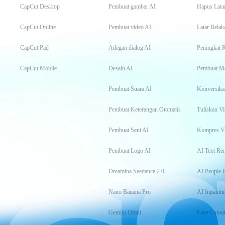
CapCut Desktop
Pembuat gambar AI
Hapus Lata
CapCut Online
Pembuat video AI
Latar Belak
CapCut Pad
Adegan dialog AI
Peningkat 
CapCut Mobile
Desain AI
Pembuat M
Pembuat Suara AI
Konversika
Pembuat Keterangan Otomatis
Tuliskan Vi
Pembuat Seni AI
Kompres V
Pembuat Logo AI
AI Text Re
Dreamina Seedance 2.0
AI People 
Nano Banana Pro
AI Inpainti
Gemini Omni
Face Cutou