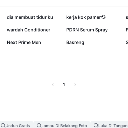
 episode selanjutnya.
bih dalam tentang
 tersembunyi dari setiap
52,1 rb
28,2 rb
dia membuat tidur ku
kerja kok pamer🥲
gkap, ringkasan, dan
dan menarik.
1,1 rb
1,1 rb
wardah Conditioner
PDRN Serum Spray
F
68
30
Next Prime Men
Basreng
S
1
Unduh Gratis
Lampu Di Belakang Foto
Luka Di Tangan