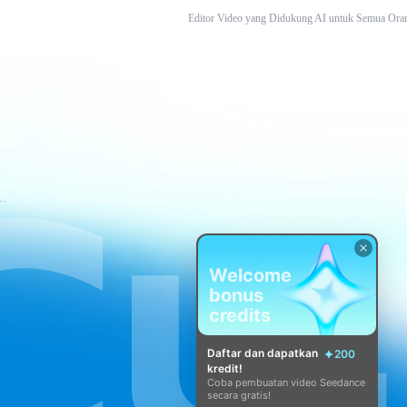
Editor Video yang Didukung AI untuk Semua Ora
tuan Layanan CapCut
Welcome
bonus
credits
Daftar dan dapatkan
200
kredit!
Coba pembuatan video Seedance
secara gratis!