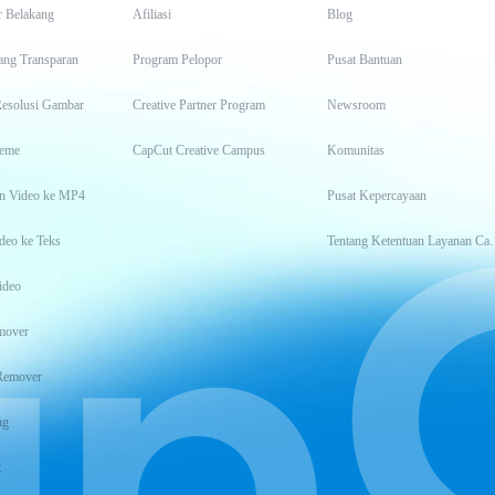
r Belakang
Afiliasi
Blog
ang Transparan
Program Pelopor
Pusat Bantuan
Resolusi Gambar
Creative Partner Program
Newsroom
eme
CapCut Creative Campus
Komunitas
n Video ke MP4
Pusat Kepercayaan
deo ke Teks
Tentang Keten
ideo
mover
Remover
ng
t