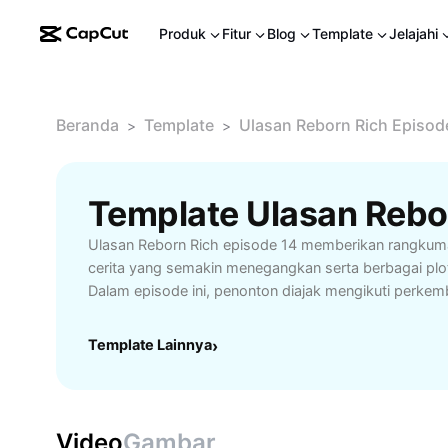
Produk
Fitur
Blog
Template
Jelajahi
Beranda
Template
Ulasan Reborn Rich Episod
>
>
Ulasan Reborn Rich episode 14 memberikan rangkuma
cerita yang semakin menegangkan serta berbagai plo
Dalam episode ini, penonton diajak mengikuti perke
dan strategi cerdas yang dijalankan untuk meraih tuj
penggemar drama Korea bertema bisnis dan balas de
Template Lainnya
›
menyajikan konflik keluarga serta intrik korporasi yan
dilewatkan. Baca analisis mendalam mengenai hubung
motivasi mereka, serta bagaimana episode 14 mengu
Rich. Ulasan ini juga menyoroti momen-momen pent
Video
Gambar