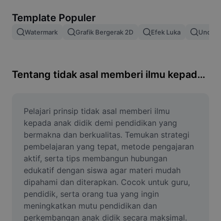
Hapus latar belakang gambar
Template Populer
Gabung gambar
Watermark
Grafik Bergerak 2D
Efek Luka
Unduh 
Penyempurna Gambar
Ubah Ukuran Gambar
Tentang tidak asal memberi ilmu kepada anak didik
Editor Foto Online
Pembuat Meme
Pelajari prinsip tidak asal memberi ilmu 
kepada anak didik demi pendidikan yang 
AI Text Remover
bermakna dan berkualitas. Temukan strategi 
pembelajaran yang tepat, metode pengajaran 
AI People Remover
aktif, serta tips membangun hubungan 
edukatif dengan siswa agar materi mudah 
AI Inpainting
dipahami dan diterapkan. Cocok untuk guru, 
Face Cutout
pendidik, serta orang tua yang ingin 
meningkatkan mutu pendidikan dan 
perkembangan anak didik secara maksimal.