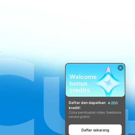
tuan Layanan CapCut
Welcome
bonus
credits
Daftar dan dapatkan
200
kredit!
Coba pembuatan video Seedance
secara gratis!
Daftar sekarang