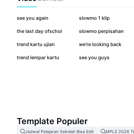
626,4 rb
226,2 rb
see you again
slowmo 1 klip
70,6 rb
36,6 rb
the last day ofschol
slowmo perpisahan
17,6 rb
7,2 rb
trend kartu ujian
we're looking back
587
493
trend lempar kartu
see you guys
Template Populer
Jadwal Pelajaran Sekolah Bisa Edit
MPLS 2026 Te