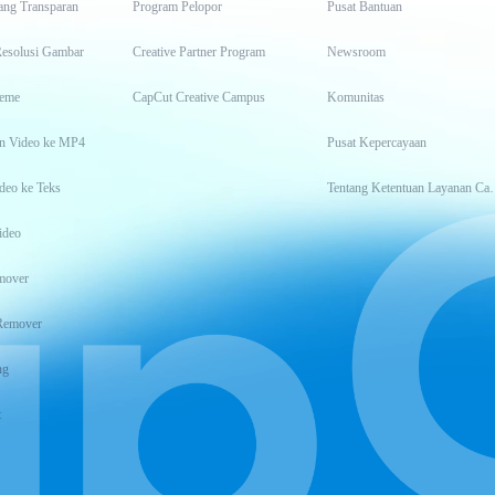
ang Transparan
Program Pelopor
Pusat Bantuan
Resolusi Gambar
Creative Partner Program
Newsroom
eme
CapCut Creative Campus
Komunitas
n Video ke MP4
Pusat Kepercayaan
deo ke Teks
Tentang Keten
ideo
mover
Remover
ng
t