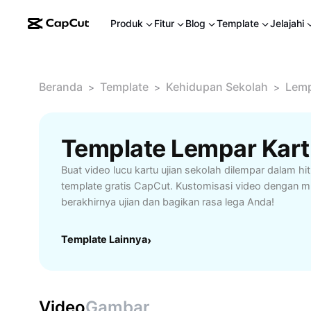
Produk
Fitur
Blog
Template
Jelajahi
Beranda
Template
Kehidupan Sekolah
Lemp
>
>
>
Buat video lucu kartu ujian sekolah dilempar dalam h
template gratis CapCut. Kustomisasi video dengan 
berakhirnya ujian dan bagikan rasa lega Anda!
Template Lainnya
›
Video
Gambar