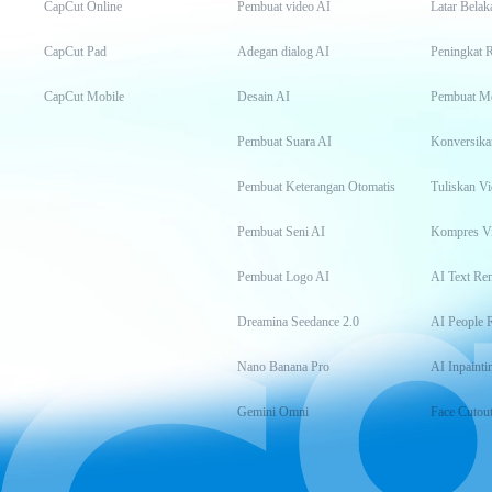
CapCut Online
Pembuat video AI
Latar Belak
CapCut Pad
Adegan dialog AI
Peningkat 
CapCut Mobile
Desain AI
Pembuat M
Pembuat Suara AI
Konversika
Pembuat Keterangan Otomatis
Tuliskan Vi
Pembuat Seni AI
Kompres V
Pembuat Logo AI
AI Text Re
Dreamina Seedance 2.0
AI People 
Nano Banana Pro
AI Inpainti
Gemini Omni
Face Cutou