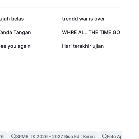
103,4 rb
76,9 rb
ujuh belas
trendd war is over
22,5 rb
18,6 rb
Tanda Tangan
WHRE ALL THE TIME GO
3,8 rb
1,9 rb
See you again
Hari terakhir ujian
26
SPMB TK 2026 - 2027 Bisa Edit Keren
Foto Apa Aja A