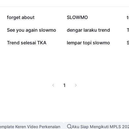
218,3 rb
211,4 rb
forget about
SLOWMO
t
26,2 rb
22,7 rb
See you again slowmo
dengar laraku trend
6,1 rb
5,9 rb
Trend selesai TKA
lempar topi slowmo
1
mplate Keren Video Perkenalan
Aku Siap Mengikuti MPLS 20