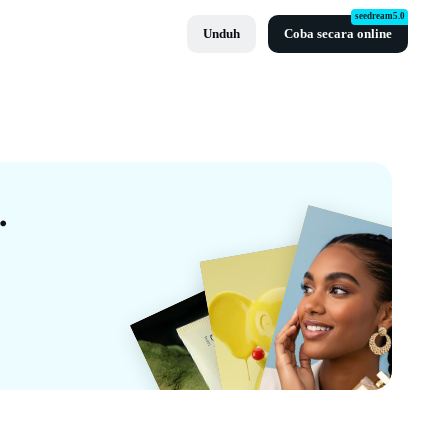
seedream5.0
Unduh
Coba secara online
atis Dari CapCut