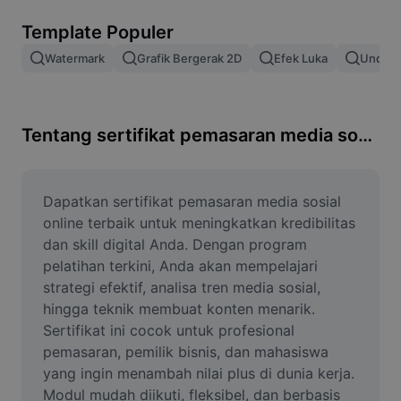
Hapus latar belakang gambar
Template Populer
Gabung gambar
Watermark
Grafik Bergerak 2D
Efek Luka
Unduh 
Penyempurna Gambar
Ubah Ukuran Gambar
Tentang sertifikat pemasaran media sosial online terbaik
Editor Foto Online
Pembuat Meme
Dapatkan sertifikat pemasaran media sosial 
online terbaik untuk meningkatkan kredibilitas 
AI Text Remover
dan skill digital Anda. Dengan program 
pelatihan terkini, Anda akan mempelajari 
AI People Remover
strategi efektif, analisa tren media sosial, 
hingga teknik membuat konten menarik. 
AI Inpainting
Sertifikat ini cocok untuk profesional 
Face Cutout
pemasaran, pemilik bisnis, dan mahasiswa 
yang ingin menambah nilai plus di dunia kerja. 
Modul mudah diikuti, fleksibel, dan berbasis 