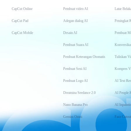
CapCut Online
Pembuat video AI
Latar Belak
CapCut Pad
Adegan dialog AI
Peningkat 
CapCut Mobile
Desain AI
Pembuat M
Pembuat Suara AI
Konversika
Pembuat Keterangan Otomatis
Tuliskan Vi
Pembuat Seni AI
Kompres V
Pembuat Logo AI
AI Text Re
Dreamina Seedance 2.0
AI People 
Nano Banana Pro
AI Inpainti
Gemini Omni
Face Cutou