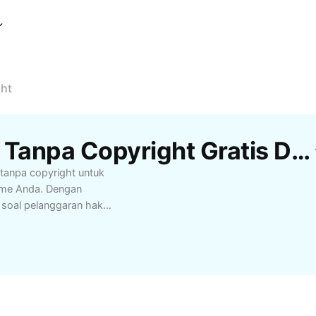
ht
Template Musik Game Tanpa Copyright Gratis Dari CapCut
anpa copyright untuk
ame Anda. Dengan
r soal pelanggaran hak
di YouTube, Twitch,
egori genre memudahkan
 EDM, pop, hingga
 Anda selalu
husus bagi konten
utamakan kualitas dan