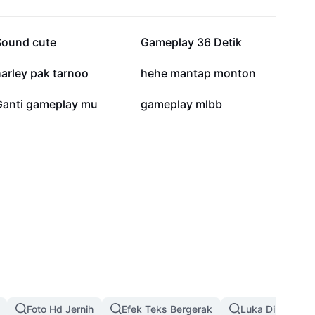
22,1 rb
21,1 rb
Sound cute
Gameplay 36 Detik
5,9 rb
4,9 rb
arley pak tarnoo
hehe mantap monton
2,9 rb
677
Ganti gameplay mu
gameplay mlbb
Foto Hd Jernih
Efek Teks Bergerak
Luka Di Wajah