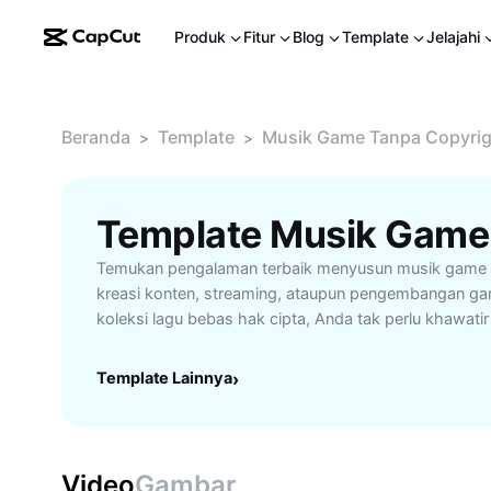
Produk
Fitur
Blog
Template
Jelajahi
Beranda
Template
Musik Game Tanpa Copyrig
>
>
Temukan pengalaman terbaik menyusun musik game t
kreasi konten, streaming, ataupun pengembangan g
koleksi lagu bebas hak cipta, Anda tak perlu khawati
cipta, sehingga lebih leluasa untuk menggunakannya 
atau aplikasi mobile. Fitur pencarian cepat dan kat
Template Lainnya
›
Anda menemukan musik yang sesuai kebutuhan—dari
instrumental. Koleksi update secara rutin memastikan
mendapatkan musik terbaru dan variatif. Dirancang k
kreator, developer game, hingga streamer yang meng
Video
Gambar