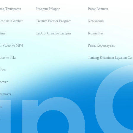
ang Transparan
Program Pelopor
Pusat Bantuan
Resolusi Gambar
Creative Partner Program
Newsroom
eme
CapCut Creative Campus
Komunitas
n Video ke MP4
Pusat Kepercayaan
deo ke Teks
Tentang Keten
ideo
mover
Remover
ng
t