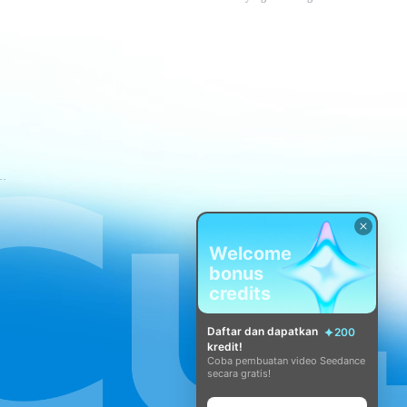
tuan Layanan CapCut
Welcome
bonus
credits
Daftar dan dapatkan
200
kredit!
Coba pembuatan video Seedance
secara gratis!