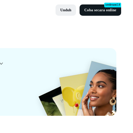
seedream5.0
Unduh
Coba secara online