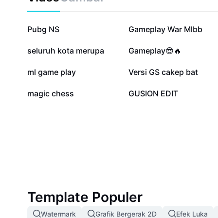
keamanan audio. Ciptakan suasana gaming seru dan 
game tanpa copyright pilihan, meningkatkan daya tar
sekaligus menjaga reputasi di platform digital.
64,2 rb
53,5 rb
Pubg NS
Gameplay War Mlbb
10,3 rb
10,1 rb
seluruh kota merupa
Gameplay😎🔥
4,4 rb
3,9 rb
ml game play
Versi GS cakep bat
403
34
magic chess
GUSION EDIT
Template Populer
Watermark
Grafik Bergerak 2D
Efek Luka