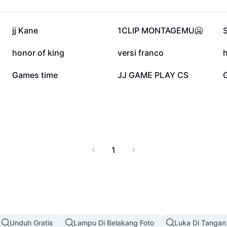
legal dengan musik
ik konten Anda
36,2 rb
35,2 rb
jj Kane
1CLIP MONTAGEMU🥶
6,7 rb
6,1 rb
honor of king
versi franco
h
3,9 rb
3,2 rb
Games time
JJ GAME PLAY CS
1
Unduh Gratis
Lampu Di Belakang Foto
Luka Di Tangan