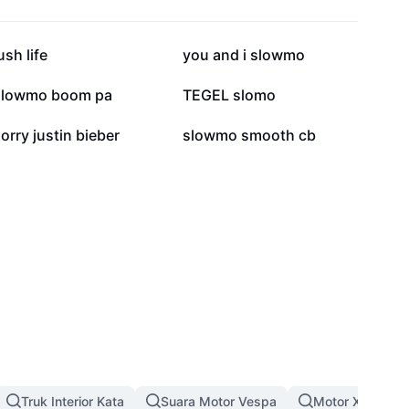
134,5 rb
126,5 rb
ush life
you and i slowmo
55 rb
47,1 rb
slowmo boom pa
TEGEL slomo
26,5 rb
22 rb
orry justin bieber
slowmo smooth cb
Truk Interior Kata
Suara Motor Vespa
Motor X Owner