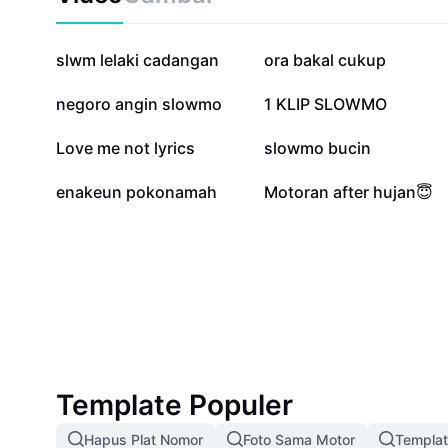
722,6 rb
630,4 rb
slwm lelaki cadangan
ora bakal cukup
96,7 rb
72,9 rb
negoro angin slowmo
1 KLIP SLOWMO
43 rb
36 rb
Love me not lyrics
slowmo bucin
10,8 rb
2,1 rb
enakeun pokonamah
Motoran after hujan😇
Template Populer
Hapus Plat Nomor
Foto Sama Motor
Templa