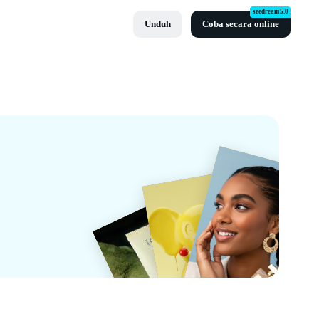
seedream5.0
Unduh
Coba secara online