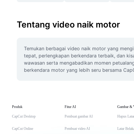
Tentang video naik motor
Temukan berbagai video naik motor yang mengins
tepat, perlengkapan berkendara terbaik, dan ki
wawasan serta mengabadikan momen petualangan d
berkendara motor yang lebih seru bersama Cap
Produk
Fitur AI
Gambar & 
CapCut Desktop
Pembuat gambar AI
Hapus Lata
CapCut Online
Pembuat video AI
Latar Belak