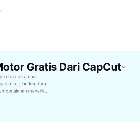
otor Gratis Dari CapCut
si dan tips aman
jari teknik berkendara
ah perjalanan menarik
esional yang ingin
langan di jalan.
n secara gratis untuk
ama CapCut.