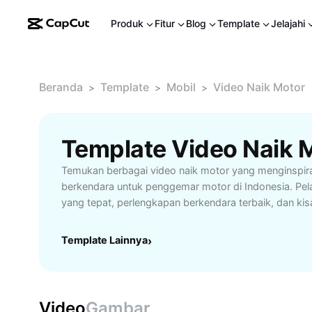
Produk
Fitur
Blog
Template
Jelajahi
Beranda
Template
Mobil
Video Naik Motor
>
>
>
Template Video Naik M
Temukan berbagai video naik motor yang menginspira
berkendara untuk penggemar motor di Indonesia. Pela
yang tepat, perlengkapan berkendara terbaik, dan kis
dari komunitas rider. Cocok untuk pemula hingga prof
menambah wawasan serta mengabadikan momen petua
Template Lainnya
›
Dapatkan inspirasi, tutorial, dan rekomendasi peralata
pengalaman berkendara motor yang lebih seru bers
Video
Gambar