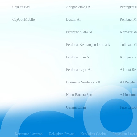
CapCut Pad
Adegan dialog AI
Peningkat 
CapCut Mobile
Desain AI
Pembuat M
Pembuat Suara AI
Konversika
Pembuat Keterangan Otomatis
Tuliskan Vi
Pembuat Seni AI
Kompres V
Pembuat Logo AI
AI Text Re
Dreamina Seedance 2.0
AI People 
Nano Banana Pro
AI Inpainti
Gemini Omni
Face Cutou
Ketentuan Layanan
Kebijakan Privasi
Kebijakan Cookie
Perjanjian Lisens