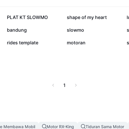
201,7 rb
145,8 rb
PLAT KT SLOWMO
shape of my heart
l
63,8 rb
55,4 rb
bandung
slowmo
33,3 rb
27 rb
rides template
motoran
s
1
te Membawa Mobil
Motor RX-King
Tiduran Sama Motor