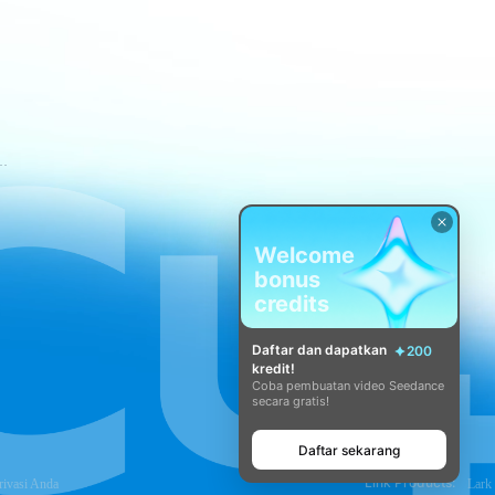
tuan Layanan CapCut
Welcome
bonus
credits
Daftar dan dapatkan
200
kredit!
Coba pembuatan video Seedance
secara gratis!
Daftar sekarang
Link Products:
rivasi Anda
Lark