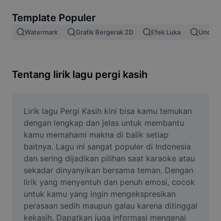
Hapus latar belakang gambar
Template Populer
Gabung gambar
Watermark
Grafik Bergerak 2D
Efek Luka
Unduh 
Penyempurna Gambar
Ubah Ukuran Gambar
Tentang lirik lagu pergi kasih
Editor Foto Online
Pembuat Meme
Lirik lagu Pergi Kasih kini bisa kamu temukan 
dengan lengkap dan jelas untuk membantu 
AI Text Remover
kamu memahami makna di balik setiap 
baitnya. Lagu ini sangat populer di Indonesia 
AI People Remover
dan sering dijadikan pilihan saat karaoke atau 
sekadar dinyanyikan bersama teman. Dengan 
AI Inpainting
lirik yang menyentuh dan penuh emosi, cocok 
Face Cutout
untuk kamu yang ingin mengekspresikan 
perasaan sedih maupun galau karena ditinggal 
kekasih. Dapatkan juga informasi mengenai 