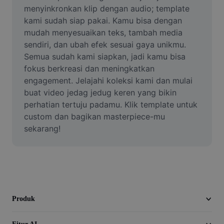
Video
menyinkronkan klip dengan audio; template 
kami sudah siap pakai. Kamu bisa dengan 
Hapus latar belakang video
mudah menyesuaikan teks, tambah media 
sendiri, dan ubah efek sesuai gaya unikmu. 
Tingkatkan kualitas
Semua sudah kami siapkan, jadi kamu bisa 
fokus berkreasi dan meningkatkan 
Editor Video
engagement. Jelajahi koleksi kami dan mulai 
Pangkas Video
buat video jedag jedug keren yang bikin 
perhatian tertuju padamu. Klik template untuk 
Tambahkan Subtitle ke Video
custom dan bagikan masterpiece-mu 
sekarang!
Konverter Video
Produk