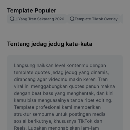
Hapus latar belakang gambar
Template Populer
Gabung gambar
Jj Yang Tren Sekarang 2026
Template Tiktok Overlay
T
Penyempurna Gambar
Ubah Ukuran Gambar
Tentang jedag jedug kata-kata
Editor Foto Online
Pembuat Meme
Langsung naikkan level kontenmu dengan 
template quotes jedag jedug yang dinamis, 
AI Text Remover
dirancang agar videomu makin keren. Tren 
viral ini menggabungkan quotes penuh makna 
AI People Remover
dengan beat bass yang menghentak, dan kini 
kamu bisa menguasainya tanpa ribet editing. 
AI Inpainting
Template profesional kami memberikan 
Face Cutout
struktur sempurna untuk postingan media 
sosial berikutnya, khususnya TikTok dan 
Reels. Lupakan menghabiskan jam-jam 