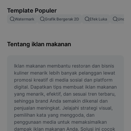
Hapus latar belakang gambar
Template Populer
Gabung gambar
Watermark
Grafik Bergerak 2D
Efek Luka
Unduh 
Penyempurna Gambar
Ubah Ukuran Gambar
Tentang iklan makanan
Editor Foto Online
Pembuat Meme
Iklan makanan membantu restoran dan bisnis 
kuliner menarik lebih banyak pelanggan lewat 
AI Text Remover
promosi kreatif di media sosial dan platform 
digital. Dapatkan tips membuat iklan makanan 
AI People Remover
yang menarik, efektif, dan sesuai tren terbaru, 
sehingga brand Anda semakin dikenal dan 
AI Inpainting
penjualan meningkat. Jelajahi strategi visual, 
Face Cutout
pemilihan kata yang menggoda, dan 
penggunaan media untuk memaksimalkan 
dampak iklan makanan Anda. Solusi ini cocok 