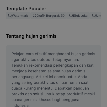
Hapus latar belakang gambar
Template Populer
Gabung gambar
Watermark
Grafik Bergerak 2D
Efek Luka
Unduh 
Penyempurna Gambar
Ubah Ukuran Gambar
Tentang hujan gerimis
Editor Foto Online
Pembuat Meme
Pelajari cara efektif menghadapi hujan gerimis 
agar aktivitas outdoor tetap nyaman. 
AI Text Remover
Temukan rekomendasi perlengkapan dan kiat 
menjaga kesehatan selama hujan gerimis 
AI People Remover
berlangsung. Artikel ini cocok untuk Anda 
yang sering beraktivitas di luar rumah saat 
AI Inpainting
cuaca kurang menentu. Dapatkan panduan 
Face Cutout
praktis dan solusi untuk tetap produktif meski 
cuaca gerimis, khusus bagi pengguna 
Indonesia.