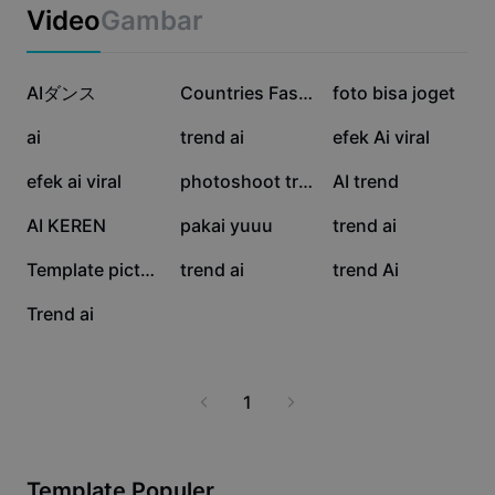
Template bisnis
Video
Gambar
Pemasaran
Pusat Kepercayaan
Teks & Audio
Gaya hidup & Vlog
184,2 rb
129 rb
123 rb
Template industri
AIダンス
Pusat Bantuan
Countries Fashion
foto bisa joget
Keterangan otomatis
Desain kustom
121 rb
92,6 rb
39 rb
ai
trend ai
efek Ai viral
Template kilas balik
Template keterangan
Lainnya
Newsroom
32,5 rb
10,9 rb
7,2 rb
efek ai viral
photoshoot trend
AI trend
Pengenalan ucapan
Tentang Ketentuan Layanan CapCut
4,1 rb
427
182
AI KEREN
pakai yuuu
trend ai
Teks ke ucapan
Sumber daya
Dreamina Seedance 2.0 Launch
48
18
11
Template picture ai
trend ai
trend Ai
Panduan cara
Suara khusus
9
Trend ai
Tren Pasar
Sempurnakan suara
Pilihan Teratas
Kurangi noise
1
Tren & tip template
Gambar
Lainnya
Template Populer