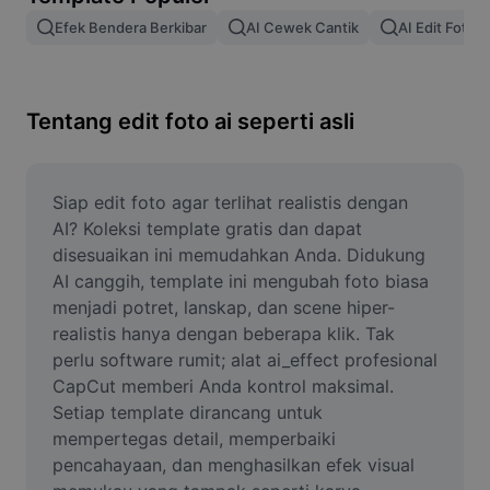
Hapus latar belakang gambar
Efek Bendera Berkibar
AI Cewek Cantik
AI Edit Foto
Gabung gambar
Penyempurna Gambar
Tentang edit foto ai seperti asli
Ubah Ukuran Gambar
Editor Foto Online
Siap edit foto agar terlihat realistis dengan 
AI? Koleksi template gratis dan dapat 
Pembuat Meme
disesuaikan ini memudahkan Anda. Didukung 
AI canggih, template ini mengubah foto biasa 
AI Text Remover
menjadi potret, lanskap, dan scene hiper-
realistis hanya dengan beberapa klik. Tak 
AI People Remover
perlu software rumit; alat ai_effect profesional 
AI Inpainting
CapCut memberi Anda kontrol maksimal. 
Setiap template dirancang untuk 
Face Cutout
mempertegas detail, memperbaiki 
pencahayaan, dan menghasilkan efek visual 