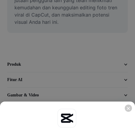
jutaan pengguna lain yang telah menikmati 
Seedream 5.0
kemudahan dan keunggulan editing foto tren 
viral di CapCut, dan maksimalkan potensi 
visual Anda hari ini.
Produk
Fitur AI
Gambar & Video
Jelajahi
Perusahaan