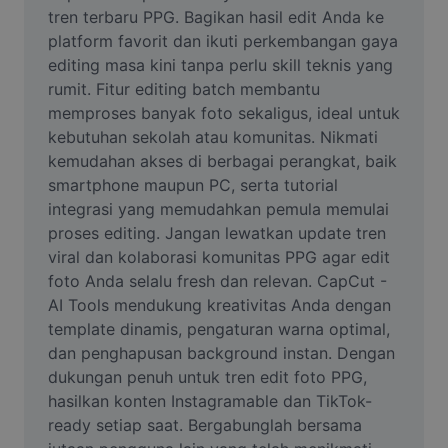
Video
tren terbaru PPG. Bagikan hasil edit Anda ke 
platform favorit dan ikuti perkembangan gaya 
Hapus latar belakang video
editing masa kini tanpa perlu skill teknis yang 
rumit. Fitur editing batch membantu 
Tingkatkan kualitas
memproses banyak foto sekaligus, ideal untuk 
kebutuhan sekolah atau komunitas. Nikmati 
Editor Video
kemudahan akses di berbagai perangkat, baik 
Pangkas Video
smartphone maupun PC, serta tutorial 
integrasi yang memudahkan pemula memulai 
Tambahkan Subtitle ke Video
proses editing. Jangan lewatkan update tren 
viral dan kolaborasi komunitas PPG agar edit 
Konverter Video
foto Anda selalu fresh dan relevan. CapCut - 
AI Tools mendukung kreativitas Anda dengan 
template dinamis, pengaturan warna optimal, 
dan penghapusan background instan. Dengan 
dukungan penuh untuk tren edit foto PPG, 
hasilkan konten Instagramable dan TikTok-
ready setiap saat. Bergabunglah bersama 