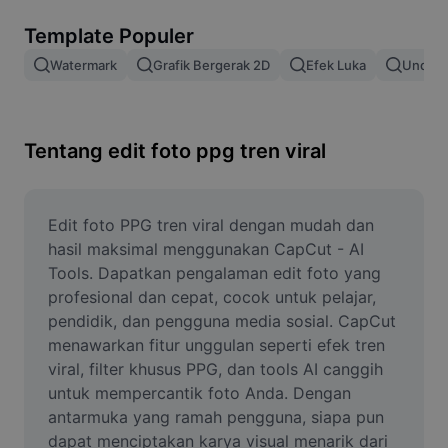
Hapus latar belakang gambar
Template Populer
Gabung gambar
Watermark
Grafik Bergerak 2D
Efek Luka
Unduh 
Penyempurna Gambar
Ubah Ukuran Gambar
Tentang edit foto ppg tren viral
Editor Foto Online
Pembuat Meme
Edit foto PPG tren viral dengan mudah dan 
hasil maksimal menggunakan CapCut - AI 
AI Text Remover
Tools. Dapatkan pengalaman edit foto yang 
profesional dan cepat, cocok untuk pelajar, 
AI People Remover
pendidik, dan pengguna media sosial. CapCut 
menawarkan fitur unggulan seperti efek tren 
AI Inpainting
viral, filter khusus PPG, dan tools AI canggih 
Face Cutout
untuk mempercantik foto Anda. Dengan 
antarmuka yang ramah pengguna, siapa pun 
dapat menciptakan karya visual menarik dari 