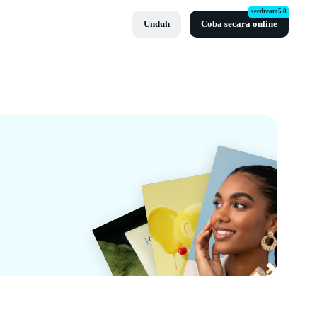
seedream5.0
Unduh
Coba secara online