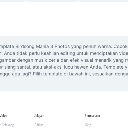
plate Birdsong Mania 3 Photos yang penuh warna. Cocok u
 Anda tidak perlu keahlian editing untuk menciptakan video 
gambar dengan musik ceria dan efek visual menarik yang m
r siang santai, atau aksi-aksi lucu hewan Anda. Template ya
unggu apa lagi? Pilih template di bawah ini, sesuaikan deng
Video
Jelajahi
Perusahaan
r Belakang
Afiliasi
Blog