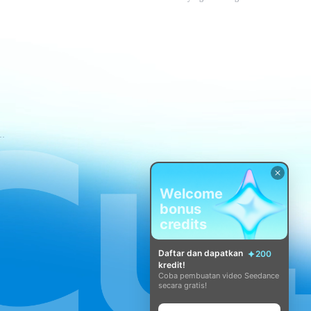
tuan Layanan CapCut
Welcome
bonus
credits
Daftar dan dapatkan
200
kredit!
Coba pembuatan video Seedance
secara gratis!