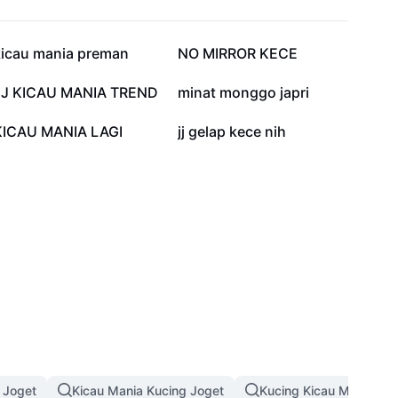
328 rb
72,2 rb
kicau mania preman
NO MIRROR KECE
3,9 rb
2,2 rb
JJ KICAU MANIA TREND
minat monggo japri
337
307
KICAU MANIA LAGI
jj gelap kece nih
 Joget
Kicau Mania Kucing Joget
Kucing Kicau Mania