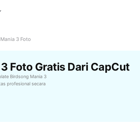
 Mania 3 Foto
3 Foto Gratis Dari CapCut
late Birdsong Mania 3
tas profesional secara