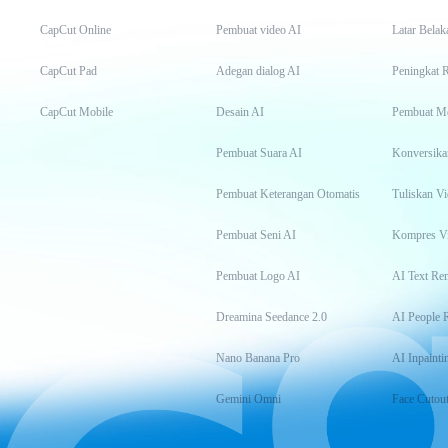
CapCut Online
Pembuat video AI
Latar Belak
CapCut Pad
Adegan dialog AI
Peningkat 
CapCut Mobile
Desain AI
Pembuat M
Pembuat Suara AI
Konversika
Pembuat Keterangan Otomatis
Tuliskan Vi
Pembuat Seni AI
Kompres V
Pembuat Logo AI
AI Text Re
Dreamina Seedance 2.0
AI People 
Nano Banana Pro
AI Inpainti
Gemini Omni
Face Cutou