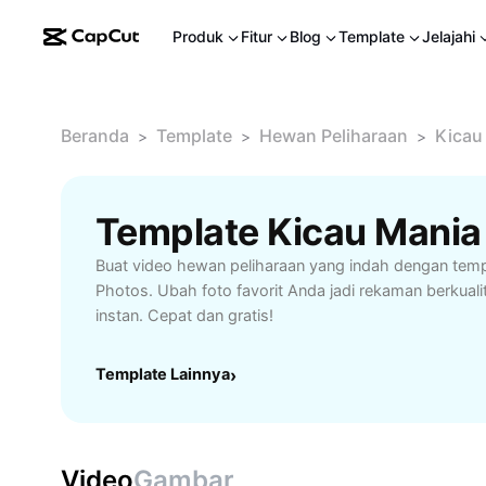
Produk
Fitur
Blog
Template
Jelajahi
Beranda
Template
Hewan Peliharaan
Kicau
>
>
>
Template Kicau Mania 
Buat video hewan peliharaan yang indah dengan temp
Photos. Ubah foto favorit Anda jadi rekaman berkuali
instan. Cepat dan gratis!
Template Lainnya
›
Video
Gambar