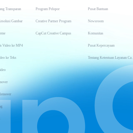
ang Transparan
Program Pelopor
Pusat Bantuan
Resolusi Gambar
Creative Partner Program
Newsroom
eme
CapCut Creative Campus
Komunitas
n Video ke MP4
Pusat Kepercayaan
deo ke Teks
Tentang Keten
ideo
mover
Remover
ng
t