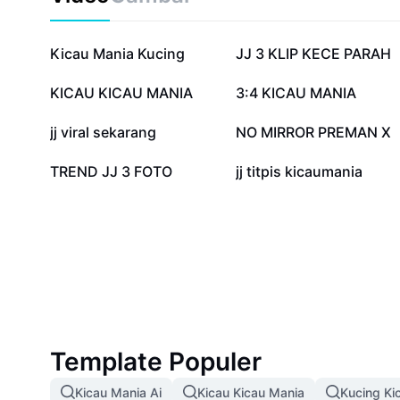
1,1 jt
848,4 rb
Kicau Mania Kucing
JJ 3 KLIP KECE PARAH
50,3 rb
24,9 rb
KICAU KICAU MANIA
3:4 KICAU MANIA
1,7 rb
1,4 rb
jj viral sekarang
NO MIRROR PREMAN X
198
94
TREND JJ 3 FOTO
jj titpis kicaumania
Template Populer
Kicau Mania Ai
Kicau Kicau Mania
Kucing Ki