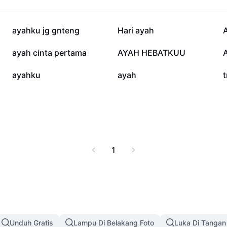
74,6 rb
45,2 rb
ayahku jg gnteng
Hari ayah
A
3,5 rb
3,2 rb
ayah cinta pertama
AYAH HEBATKUU
1,4 rb
1,1 rb
ayahku
ayah
1
Unduh Gratis
Lampu Di Belakang Foto
Luka Di Tangan