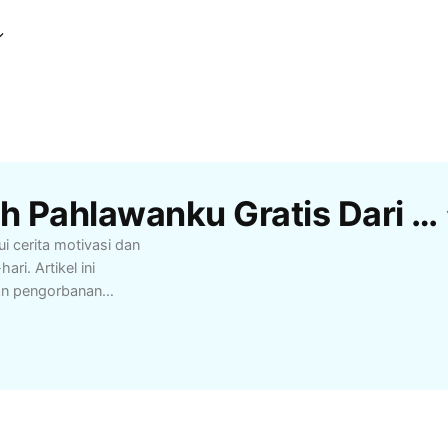
Template Bapak Adalah Pahlawanku Gratis Dari CapCut
 cerita motivasi dan
ri. Artikel ini
dan pengorbanan
ntuk Anda yang mencari
ang tua, atau mengenang
ebih bermakna dengan