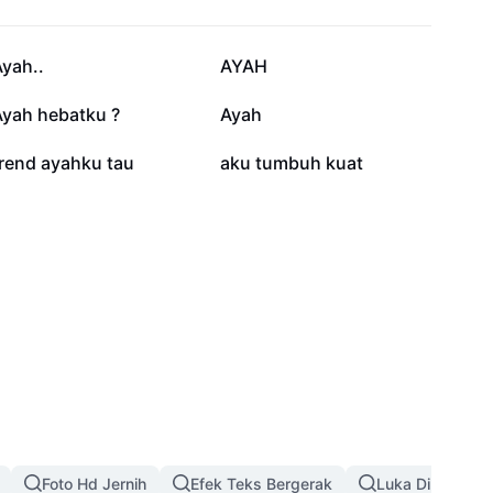
24,5 rb
19,7 rb
yah..
AYAH
3,2 rb
3 rb
Ayah hebatku ?
Ayah
652
337
trend ayahku tau
aku tumbuh kuat
Foto Hd Jernih
Efek Teks Bergerak
Luka Di Wajah