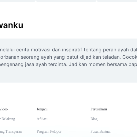
awanku
lui cerita motivasi dan inspiratif tentang peran ayah dala
gorbanan seorang ayah yang patut dijadikan teladan. Cocok 
ngenang jasa ayah tercinta. Jadikan momen bersama bapa
Video
Jelajahi
Perusahaan
r Belakang
Afiliasi
Blog
ang Transparan
Program Pelopor
Pusat Bantuan