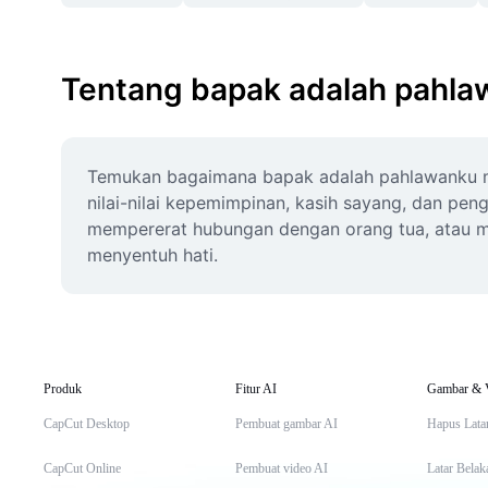
Tentang bapak adalah pahl
Temukan bagaimana bapak adalah pahlawanku mela
nilai-nilai kepemimpinan, kasih sayang, dan pen
mempererat hubungan dengan orang tua, atau me
menyentuh hati.
Produk
Fitur AI
Gambar & 
CapCut Desktop
Pembuat gambar AI
Hapus Lata
CapCut Online
Pembuat video AI
Latar Belak