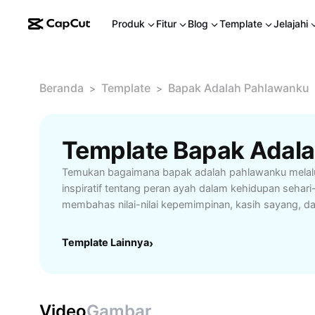
Produk
Fitur
Blog
Template
Jelajahi
Beranda
Template
Bapak Adalah Pahlawanku
>
>
Temukan bagaimana bapak adalah pahlawanku melalui
inspiratif tentang peran ayah dalam kehidupan sehari-ha
membahas nilai-nilai kepemimpinan, kasih sayang, 
seorang ayah yang patut dijadikan teladan. Cocok u
inspirasi keluarga, mempererat hubungan dengan or
Template Lainnya
›
jasa ayah tercinta. Jadikan momen bersama bapak l
tips dan kisah yang menyentuh hati.
Video
Gambar