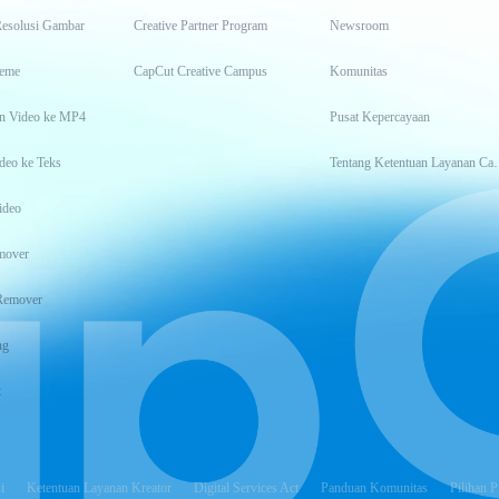
Resolusi Gambar
Creative Partner Program
Newsroom
eme
CapCut Creative Campus
Komunitas
n Video ke MP4
Pusat Kepercayaan
deo ke Teks
Tentang Keten
ideo
mover
Remover
ng
t
i
Ketentuan Layanan Kreator
Digital Services Act
Panduan Komunitas
Pilihan P