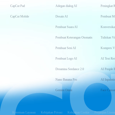
CapCut Pad
Adegan dialog AI
Peningkat 
CapCut Mobile
Desain AI
Pembuat M
Pembuat Suara AI
Konversika
Pembuat Keterangan Otomatis
Tuliskan Vi
Pembuat Seni AI
Kompres V
Pembuat Logo AI
AI Text Re
Dreamina Seedance 2.0
AI People 
Nano Banana Pro
AI Inpainti
Gemini Omni
Face Cutou
Ketentuan Layanan
Kebijakan Privasi
Kebijakan Cookie
Perjanjian Lisens