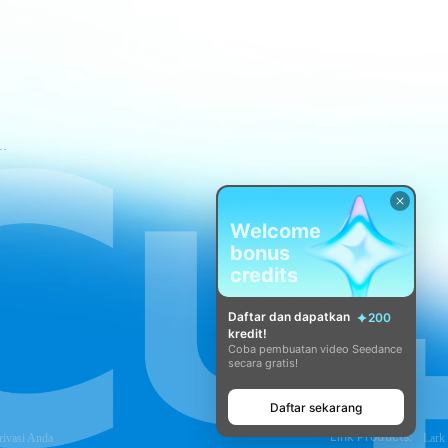
tuan Layanan CapCut
Welcome
bonus
credits
Daftar dan dapatkan
200
kredit!
Coba pembuatan video Seedance
secara gratis!
Daftar sekarang
Link Products:
rivasi Anda
Lark