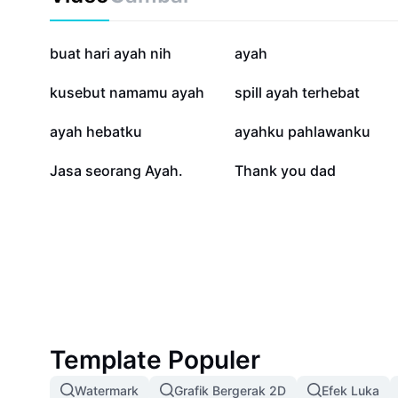
290,1 rb
187,2 rb
buat hari ayah nih
ayah
8,8 rb
4,4 rb
kusebut namamu ayah
spill ayah terhebat
1,9 rb
1,4 rb
ayah hebatku
ayahku pahlawanku
337
222
Jasa seorang Ayah.
Thank you dad
Template Populer
Watermark
Grafik Bergerak 2D
Efek Luka