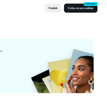
seedream5.0
Unduh
Coba secara online