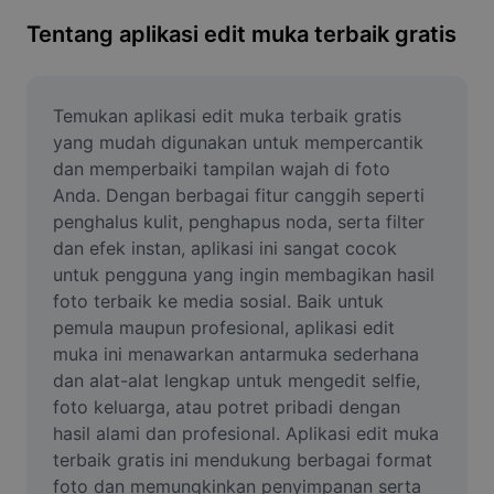
Hapus latar belakang gambar
Tentang aplikasi edit muka terbaik gratis
Gabung gambar
Penyempurna Gambar
Temukan aplikasi edit muka terbaik gratis 
yang mudah digunakan untuk mempercantik 
Ubah Ukuran Gambar
dan memperbaiki tampilan wajah di foto 
Anda. Dengan berbagai fitur canggih seperti 
Editor Foto Online
penghalus kulit, penghapus noda, serta filter 
Pembuat Meme
dan efek instan, aplikasi ini sangat cocok 
untuk pengguna yang ingin membagikan hasil 
AI Text Remover
foto terbaik ke media sosial. Baik untuk 
pemula maupun profesional, aplikasi edit 
AI People Remover
muka ini menawarkan antarmuka sederhana 
dan alat-alat lengkap untuk mengedit selfie, 
AI Inpainting
foto keluarga, atau potret pribadi dengan 
Face Cutout
hasil alami dan profesional. Aplikasi edit muka 
terbaik gratis ini mendukung berbagai format 
foto dan memungkinkan penyimpanan serta 