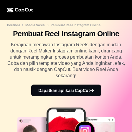
Beranda
Media Sosial
Pembuat Reel Instagram Online
Kreasi AI
Fitur
Tentang
CapCut Desktop
Template media sosial
Pembuat Reel Instagram Online
Desain AI
Alat AI
Komunitas
CapCut Online
Template liburan
Kerajinan menawan Instagram Reels dengan mudah
dengan Reel Maker Instagram online kami, dirancang
Studio Video
Editor & pembuat video
CapCut Pad
untuk merampingkan proses pembuatan konten Anda.
Lainnya
Inisiatif
Coba dan pilih template video yang Anda inginkan, efek,
Pembuat video AI
Editor & pembuat gambar
CapCut Mobile
dan musik dengan CapCut. Buat video Reel Anda
Afiliasi
sekarang!
Pembuat gambar AI
Pembuat & editor suara
Dreamina AI
Template kalender
Program Pelopor
Penyempurna gambar AI
Dapatkan aplikasi CapCut
Lainnya
Pippit AI
Template hari jadi
Creative Partner Program
Dreamina Seedance 2.5
CapCut Creative Campus
Kasus penggunaan
Nano Banana Pro
Template efek
Media sosial
Gemini Omni