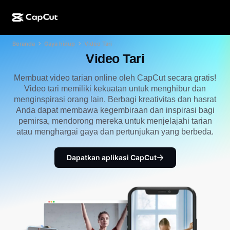
Beranda
Gaya hidup
Video Tari
Kreasi AI
Fitur
Tentang
CapCut Desktop
Template media sosial
Video Tari
Desain AI
Alat AI
Komunitas
CapCut Online
Template liburan
Membuat video tarian online oleh CapCut secara gratis!
Video tari memiliki kekuatan untuk menghibur dan
Studio Video
Editor & pembuat video
CapCut Pad
menginspirasi orang lain. Berbagi kreativitas dan hasrat
Lainnya
Inisiatif
Anda dapat membawa kegembiraan dan inspirasi bagi
Pembuat video AI
Editor & pembuat gambar
CapCut Mobile
pemirsa, mendorong mereka untuk menjelajahi tarian
Afiliasi
atau menghargai gaya dan pertunjukan yang berbeda.
Pembuat gambar AI
Pembuat & editor suara
Dreamina AI
Template kalender
Program Pelopor
Penyempurna gambar AI
Dapatkan aplikasi CapCut
Lainnya
Pippit AI
Template hari jadi
Creative Partner Program
Dreamina Seedance 2.5
CapCut Creative Campus
Kasus penggunaan
Nano Banana Pro
Template efek
Media sosial
Gemini Omni