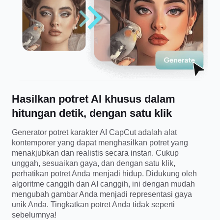
Template bisnis
Bantuan
Pemasaran
Pusat Kepercayaan
Teks & Audio
Gaya hidup & Vlog
Template industri
Pusat Bantuan
Keterangan otomatis
Desain kustom
Template kilas balik
Template keterangan
Lainnya
Newsroom
Pengenalan ucapan
Tentang Ketentuan Layanan CapCut
Hasilkan potret AI khusus dalam
Teks ke ucapan
Sumber daya
hitungan detik, dengan satu klik
Dreamina Seedance 2.0 Launch
Panduan cara
Suara khusus
Generator potret karakter AI CapCut adalah alat
kontemporer yang dapat menghasilkan potret yang
Tren Pasar
Sempurnakan suara
menakjubkan dan realistis secara instan. Cukup
unggah, sesuaikan gaya, dan dengan satu klik,
Pilihan Teratas
Kurangi noise
perhatikan potret Anda menjadi hidup. Didukung oleh
algoritme canggih dan AI canggih, ini dengan mudah
Buka CapCut
Tren & tip template
mengubah gambar Anda menjadi representasi gaya
unik Anda. Tingkatkan potret Anda tidak seperti
Gambar
Lainnya
sebelumnya!