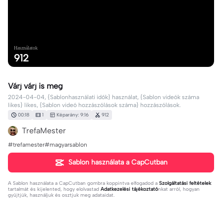
Használatok
912
Várj várj is meg
2024-04-04, {Sablonhasználati idők} használat, {Sablon videók száma
likes} likes, {Sablon videó hozzászólások száma} hozzászólások.
00:18
1
Képarány: 9:16
912
TrefaMester
#trefamester#magyarsablon
Sablon használata a CapCutban
A
Sablon használata a CapCutban
gombra koppintva elfogadod a
Szolgáltatási feltételek
tartalmát és kijelented, hogy elolvastad
Adatkezelési tájékoztató
nkat arról, hogyan
gyűjtjük, használjuk és osztjuk meg adataidat.