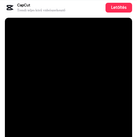
CapCut
Letöltés
Trendi teljes körű videószerkesztő