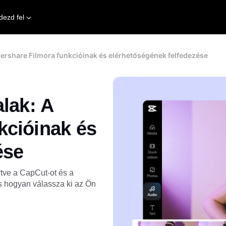
dezd fel
ershare Filmora funkcióinak és elérhetőségének felfedezése
lak: A
kcióinak és
ése
rtve a CapCut-ot és a
és hogyan válassza ki az Ön