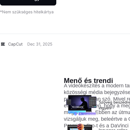
*Nem szükséges hitelkártya
CapCut
Dec 31, 2025
A 8 legjobb videókészítő old
Menő és trendi
A videókészítés a modern ta
közösségi média bejegyzése
projektekről van szó. Mivel 
Szöveg beszédre
elengedhetetlen, hogy a meg
ingyen
megfelelően. Ebben az útmut
vizsgáljuk meg, beleértve a
Premiere Pro-t és a DaVinci