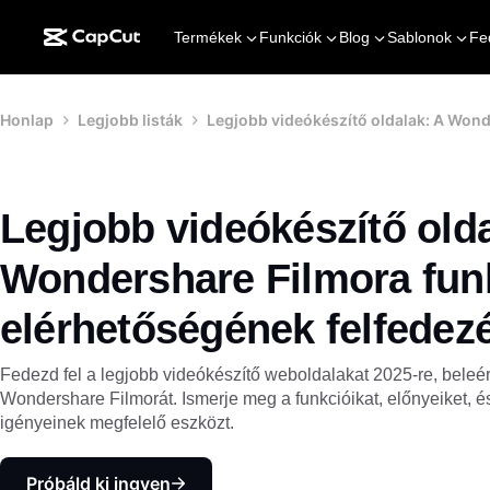
Termékek
Funkciók
Blog
Sablonok
Fe
Honlap
Legjobb listák
Legjobb videókészítő oldalak: A Wond
Legjobb videókészítő olda
Wondershare Filmora fun
elérhetőségének felfedez
Fedezd fel a legjobb videókészítő weboldalakat 2025-re, beleé
Wondershare Filmorát. Ismerje meg a funkcióikat, előnyeiket, 
igényeinek megfelelő eszközt.
Próbáld ki ingyen