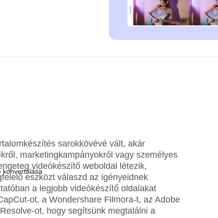
al alkotóknak 2025-ben
rtalomkészítés sarokkövévé vált, akár
kről, marketingkampányokról vagy személyes
rengeteg videókészítő weboldal létezik,
 konvertálása
felelő eszközt válaszd az igényeidnek
atóban a legjobb videókészítő oldalakat
 CapCut-ot, a Wondershare Filmora-t, az Adobe
 Resolve-ot, hogy segítsünk megtalálni a