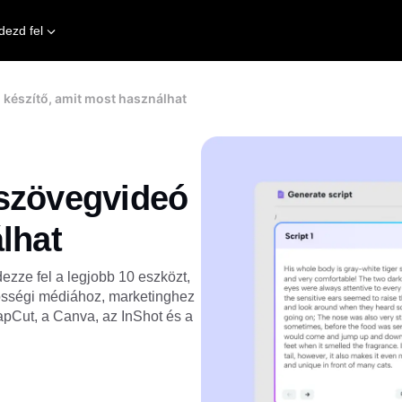
dezd fel
készítő, amit most használhat
 szövegvideó
lhat
ezze fel a legjobb 10 eszközt,
össégi médiához, marketinghez
apCut, a Canva, az InShot és a