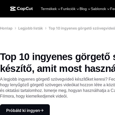
Termékek
Funkciók
Blog
Sablonok
Fe
Honlap
Legjobb listák
Top 10 ingyenes görgető szövegvideó 
Top 10 ingyenes görgető
készítő, amit most haszná
A legjobb ingyenes görgető szövegvideó készítőket keresi? Fed
hogy lenyűgöző görgető szöveges videókat hozzon létre a köz
és oktatási tartalomhoz. Ismerje meg, hogyan használhatja a C
Filmora, hogy kiemelkedjenek videói.
Próbáld ki ingyen