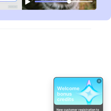
Welcome
bonus
credits
New customer registration to