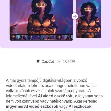
Üzleti sablonok
Súgó
Marketing
Bizalomközpont
Szöveg és hang
Életmód és vlogok
Iparági sablonok
Súgóközpont
Automatikus feliratok
Egyedi tervezés
Összefoglaló sablonok
Feliratsablonok
Több
Hírek
Beszédfelismerés
A CapCut Szolgáltatási feltételeiről
Szövegfelolvasás
Erőforrások
Dreamina Seedance 2.0 Launch
CapCut
Jan 27, 2026
Útmutatók
Egyéni beszédhangok
Piaci trendek
Beszédhang minőségjavítása
A mai gyors tempójú digitális világban a vonzó
videótartalom létrehozása elengedhetetlenné vált a
Legjobb választások
Zajcsökkentés
vállalkozások és az alkotók számára egyaránt. A
A CapCut megnyitása
felemelkedésével
AI videó eszközök
, a folyamat soha
Sablontrendek és tippek
nem volt könnyebb vagy hatékonyabb. Akár keresed
Kép
ingyenes AI videó eszközök
vagy
AI eszközök
Több