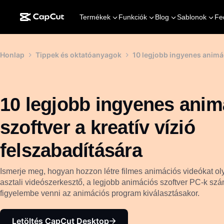
Termékek
Funkciók
Blog
Sablonok
Fe
Honlap
Tippek és oktatóanyagok
10 legjobb ingyenes animác
10 legjobb ingyenes anim
szoftver a kreatív vízió
felszabadítására
Ismerje meg, hogyan hozzon létre filmes animációs videókat o
asztali videószerkesztő, a legjobb animációs szoftver PC-k szá
figyelembe venni az animációs program kiválasztásakor.
Letöltés CapCut Desktop