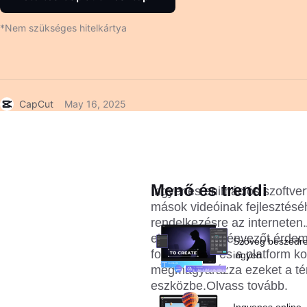
*Nem szükséges hitelkártya
CapCut
May 16, 2025
Menő és trendi
Ingyenes animációs szoftvert 
mások videóinak fejlesztéséh
rendelkezésre az interneten
előtt számos tényezőt érdeme
Szöveg beszédre
formátumok és a platform ko
ingyen
megmagyarázza ezeket a tény
eszközbe.Olvass tovább.