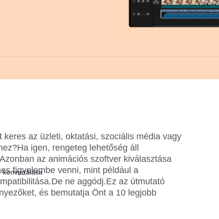
keres az üzleti, oktatási, szociális média vagy 
ez?Ha igen, rengeteg lehetőség áll 
.Azonban az animációs szoftver kiválasztása 
s figyelembe venni, mint például a 
 konvertálása
mpatibilitása.De ne aggódj.Ez az útmutató 
ezőket, és bemutatja Önt a 10 legjobb 