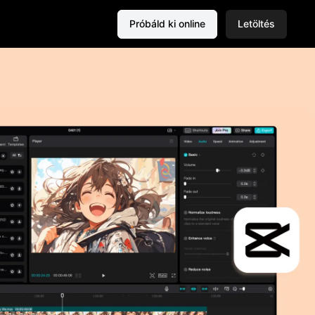
Próbáld ki online
Letöltés