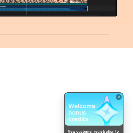
Welcome
bonus
credits
New customer registration to