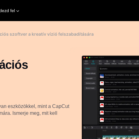
dezd fel
iós szoftver a kreatív vízió felszabadítására
ációs
lyan eszközökkel, mint a CapCut
mára. Ismerje meg, mit kell