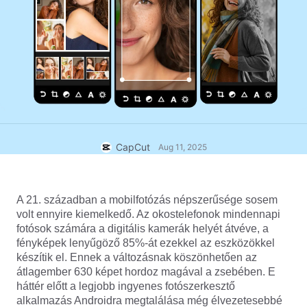
Üzleti sablonok
Súgó
Marketing
Bizalomközpont
Szöveg és hang
Életmód és vlogok
Iparági sablonok
Súgóközpont
Automatikus feliratok
Egyedi tervezés
Összefoglaló sablonok
Feliratsablonok
Több
Hírek
Beszédfelismerés
A CapCut Szolgáltatási feltételeiről
CapCut
Aug 11, 2025
Szövegfelolvasás
Erőforrások
Dreamina Seedance 2.0 Launch
Útmutatók
Egyéni beszédhangok
A 21. században a mobilfotózás népszerűsége sosem 
Piaci trendek
Beszédhang minőségjavítása
volt ennyire kiemelkedő. Az okostelefonok mindennapi 
fotósok számára a digitális kamerák helyét átvéve, a 
Legjobb választások
Zajcsökkentés
fényképek lenyűgöző 85%-át ezekkel az eszközökkel 
készítik el. Ennek a változásnak köszönhetően az 
A CapCut megnyitása
Sablontrendek és tippek
átlagember 630 képet hordoz magával a zsebében. E 
háttér előtt a legjobb ingyenes fotószerkesztő 
Kép
Több
alkalmazás Androidra megtalálása még élvezetesebbé 