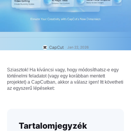
Üzleti sablonok
Súgó
Marketing
Bizalomközpont
Szöveg és hang
Életmód és vlogok
Iparági sablonok
Súgóközpont
Automatikus feliratok
Egyedi tervezés
Összefoglaló sablonok
Feliratsablonok
Több
Hírek
CapCut
Jan 22, 2026
Beszédfelismerés
A CapCut Szolgáltatási feltételeiről
Szövegfelolvasás
Erőforrások
Dreamina Seedance 2.0 Launch
Sziasztok! Ha kíváncsi vagy, hogy módosíthatsz-e egy 
történelmi feladatot (vagy egy korábban mentett 
Útmutatók
Egyéni beszédhangok
projektet) a CapCutban, akkor a válasz igen! Itt követheti 
az egyszerű lépéseket:
Piaci trendek
Beszédhang minőségjavítása
Legjobb választások
Zajcsökkentés
A CapCut megnyitása
Sablontrendek és tippek
Kép
Tartalomjegyzék
Több