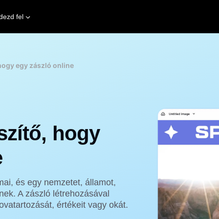
dezd fel
hogy egy zászló online
szítő, hogy
e
mai, és egy nemzetet, államot,
nek. A zászló létrehozásával
ovatartozását, értékeit vagy okát.