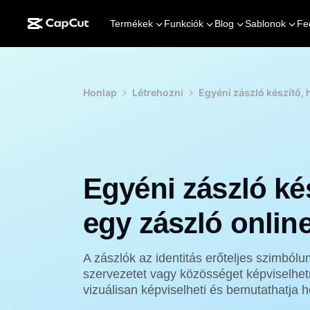
Termékek
Funkciók
Blog
Sablonok
Fe
Honlap
Létrehozni
Egyéni zászló készítő, 
Egyéni zászló ké
egy zászló onlin
A zászlók az identitás erőteljes szimbólu
szervezetet vagy közösséget képviselhet
vizuálisan képviselheti és bemutathatja h