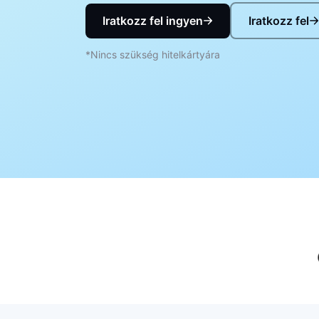
Iratkozz fel ingyen
Iratkozz fel
*Nincs szükség hitelkártyára