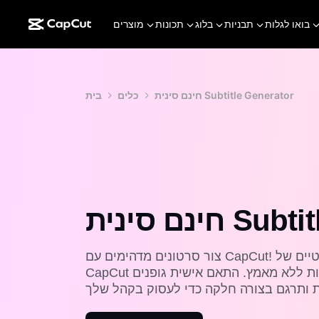
בואו לגלות
תבניות
בלוג
תכונות
מוצרים
חינם סינית Subtitle Generator
כלים
בית
Subtitle G
צור סרטונים מדהימים עם CapCut! השתמש בתכונת הכיתובים האוטומטיים של
CapCut כדי ליצור כתוביות סיניות מדויקות ללא מאמץ. התאם אישית גופנים