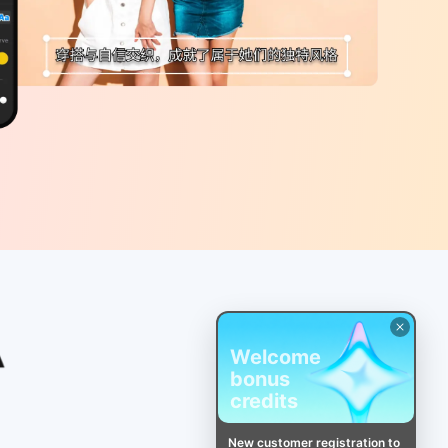
Welcome
bonus
credits
New customer registration to