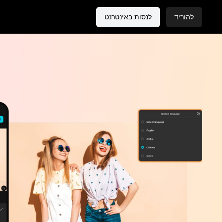
להוריד
לנסות באינטרנט