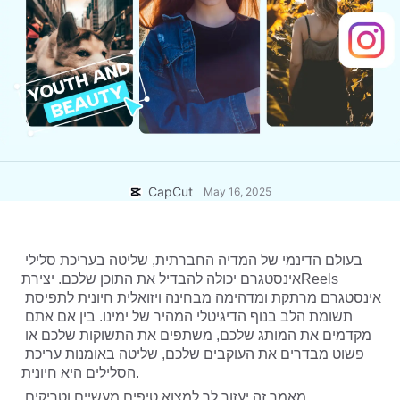
תבניות לעסקים
עזרה
שיווק
מרכז האמון
טקסט ושמע
ולוגים ולייף סטייל
תבניות לתעשייה
מרכז העזרה
כיתובים אוטומטיים
עיצוב מותאם אישית
תבניות סיכום
תבניות כיתוב
עוד
בחדשות
זיהוי דיבור
אודות תנאי השירות של CapCut
CapCut
May 16, 2025
המרת טקסט לדיבור
משאבים
Dreamina Seedance 2.0 Launch
מדריכים למשתמש
קולות מותאמים אישית
בעולם הדינמי של המדיה החברתית, שליטה בעריכת סלילי 
מגמות בשוק
שיפור איכות קול
אינסטגרם יכולה להבדיל את התוכן שלכם. יצירתReels 
אינסטגרם מרתקת ומדהימה מבחינה ויזואלית חיונית לתפיסת 
בחירות מובילות
הפחתת רעשים
תשומת הלב בנוף הדיגיטלי המהיר של ימינו. בין אם אתם 
מקדמים את המותג שלכם, משתפים את התשוקות שלכם או 
לפתוח את CapCut
טרנדים וטיפים לתבניות
פשוט מבדרים את העוקבים שלכם, שליטה באומנות עריכת 
הסלילים היא חיונית.
תמונה
עוד
מאמר זה יעזור לך למצוא טיפים מעשיים וטריקים 