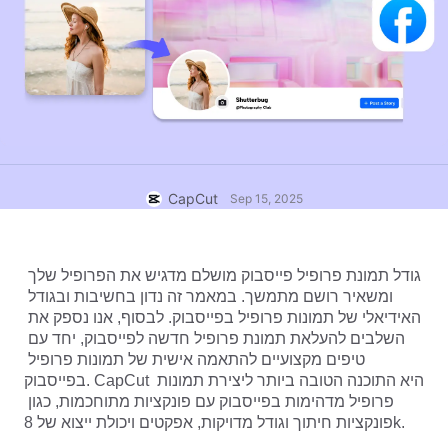
תבניות לעסקים
עזרה
שיווק
מרכז האמון
טקסט ושמע
ולוגים ולייף סטייל
תבניות לתעשייה
מרכז העזרה
כיתובים אוטומטיים
עיצוב מותאם אישית
תבניות סיכום
תבניות כיתוב
עוד
בחדשות
זיהוי דיבור
אודות תנאי השירות של CapCut
CapCut
Sep 15, 2025
המרת טקסט לדיבור
משאבים
Dreamina Seedance 2.0 Launch
מדריכים למשתמש
קולות מותאמים אישית
גודל תמונת פרופיל פייסבוק מושלם מדגיש את הפרופיל שלך 
ומשאיר רושם מתמשך. במאמר זה נדון בחשיבות ובגודל 
מגמות בשוק
שיפור איכות קול
האידיאלי של תמונות פרופיל בפייסבוק. לבסוף, אנו נספק את 
השלבים להעלאת תמונת פרופיל חדשה לפייסבוק, יחד עם 
בחירות מובילות
הפחתת רעשים
טיפים מקצועיים להתאמה אישית של תמונות פרופיל 
לפתוח את CapCut
בפייסבוק. CapCut היא התוכנה הטובה ביותר ליצירת תמונות 
טרנדים וטיפים לתבניות
פרופיל מדהימות בפייסבוק עם פונקציות מתוחכמות, כגון 
תמונה
פונקציות חיתוך וגודל מדויקות, אפקטים ויכולת ייצוא של 8k.
עוד