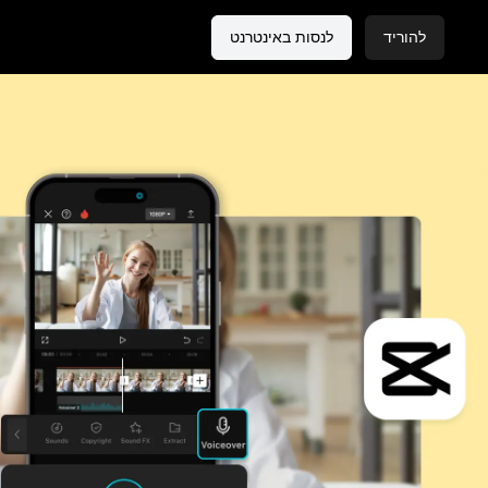
להוריד
לנסות באינטרנט