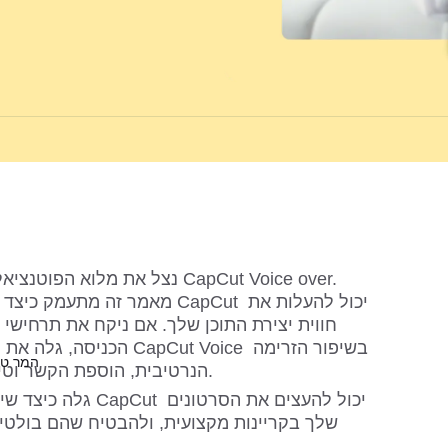
נצל את מלוא הפוטנציאל של הסרט
מאמר זה מתעמק כיצד מינוף תכונת
הכניסה, גלה את היכולות הט
המר טק
הנרטיבית, הוספת הקשר וטיפוח מעורבות קהל עמוקה יותר.
גלה כיצד שילוב הכלים