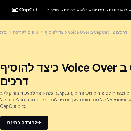
בואו לגלות
תבניות
בלוג
תכונות
מוצרים
כיצד להוסיף Voice Over ב CapCut - 2 דרכים
טיפים לעריכה
בית
כיצד להוסיף Voice Over ב CapCut - 2
דרכים
גלה כיצד לבצע דיבור קולי ב- CapCut, לחקור טכניקות מתקדמות ולהקדים מגמות לסיפורים משופרים
א הפוטנציאל של הסרטונים שלך עם יכולות הדיבור הרב-תכליתיות של
CapCut כיום.
להורדה בחינם