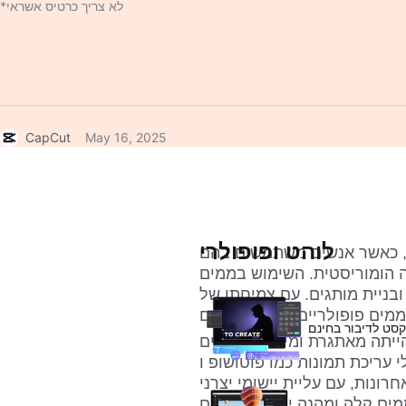
*לא צריך כרטיס אשראי
CapCut
May 16, 2025
לוהט ופופולרי
, כאשר אנשים משתמשים בהם
 הומוריסטית. השימוש בממים
ובניית מותגים. עם צמיחתן של
סט לדיבור בחינם
הייתה מאתגרת ומייגעת. אנשים
נות כמו פוטושופ ו- GIMP, שדרשו כמות עצומה
רונות, עם עליית יישומי יצרני