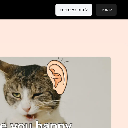
להוריד
לנסות באינטרנט