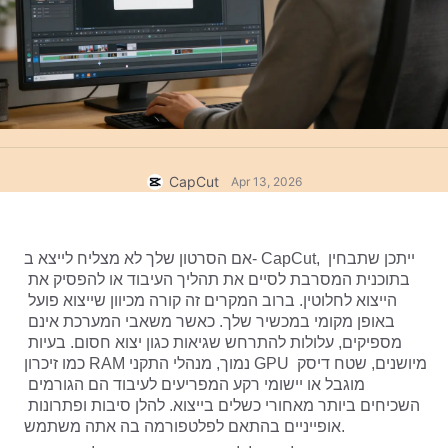
תבניות לעסקים
עזרה
שיווק
מרכז האמון
טקסט ושמע
ולוגים ולייף סטייל
תבניות לתעשייה
מרכז העזרה
כיתובים אוטומטיים
עיצוב מותאם אישית
תבניות סיכום
תבניות כיתוב
עוד
בחדשות
זיהוי דיבור
CapCut
Apr 13, 2026
אודות תנאי השירות של CapCut
המרת טקסט לדיבור
משאבים
Dreamina Seedance 2.0 Launch
אם הסרטון שלך לא מצליח לייצא ב- CapCut, ייתכן שתבחין 
מדריכים למשתמש
קולות מותאמים אישית
בתוכנית המסרבת לסיים את תהליך העיבוד או להפסיק את 
הייצוא לחלוטין. ברוב המקרים זה קורה מכיוון שייצוא פועל 
מגמות בשוק
שיפור איכות קול
באופן מקומי במכשיר שלך. כאשר משאבי המערכת אינם 
מספיקים, עלולות להתרחש שגיאות כגון יצוא חסום. בעיות 
בחירות מובילות
הפחתת רעשים
כמו זיכרון RAM נמוך, מנהלי התקני GPU מיושנים, שטח דיסק 
לפתוח את CapCut
מוגבל או יישומי רקע המפריעים לעיבוד הם הגורמים 
טרנדים וטיפים לתבניות
השכיחים ביותר מאחורי כשלים בייצוא. להלן סיבות ופתרונות 
תמונה
אופייניים בהתאם לפלטפורמה בה אתה משתמש.
עוד