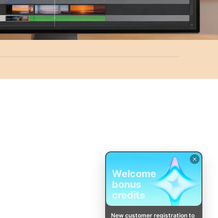
Welcome
bonus
credits
New customer registration to