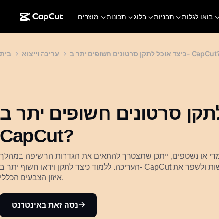
בואו לגלות
תבניות
בלוג
תכונות
מוצרים
צד אוכל לתקן סרטונים חשופים יתר ב- CapCut?
עריכה וייצוא
בית
תקן סרטונים חשופים יתר ב-
CapCut?
מדי או נשטפים, ייתכן שתצטרך להתאים את הגדרות החשיפה במהלך
העריכה. ללמוד כיצד לתקן וידאו חשוף יתר ב- CapCut יכול לעזור לשחזר פרטים בהדגשות ולשפר את
איזון הצבעים הכללי.
נסה זאת באינטרנט