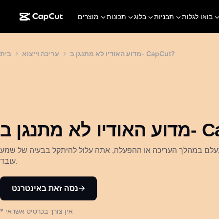
בואו לגלות
תבניות
בלוג
תכונות
מוצרים
מדוע האודיו לא מתנגן ב- CapCut?
עריכה וייצוא
בית
ב- CapCut?
ם במהלך העריכה או ההפעלה, אתה עלול להיתקל בבעיה של שמע CapCut שלא
עובד.
נסה זאת באינטרנט
* אין צורך בכרטיס אשראי