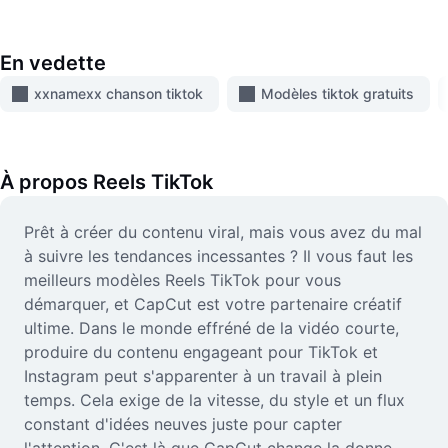
Vidéo
Suppression de l'arrière-plan de vidéos
En vedette
Amélioration de la qualité
xxnamexx chanson tiktok
Modèles tiktok gratuits
Éditeur de vidéos
Couper une vidéo
À propos
Reels TikTok
Ajouter des sous-titres à une vidéo
Prêt à créer du contenu viral, mais vous avez du mal
à suivre les tendances incessantes ? Il vous faut les
Convertisseur de vidéo
meilleurs modèles Reels TikTok pour vous
démarquer, et CapCut est votre partenaire créatif
ultime. Dans le monde effréné de la vidéo courte,
produire du contenu engageant pour TikTok et
Instagram peut s'apparenter à un travail à plein
temps. Cela exige de la vitesse, du style et un flux
constant d'idées neuves juste pour capter