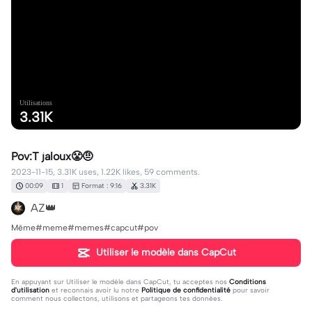
Utilisations
3.31K
Pov:T jaloux😤🤨
2023-11-15, 3.31K uses, 1.22K likes, 59 comments.
00:09
1
Format : 9:16
3.31K
AZ👑
Même#meme#memes#capcut#pov
Utiliser le modèle dans CapCut
En appuyant sur
Utiliser le modèle dans CapCut
, tu acceptes nos
Conditions
d'utilisation
et reconnais avoir lu notre
Politique de confidentialité
pour savoir
comment nous collectons, utilisons et partageons tes données.