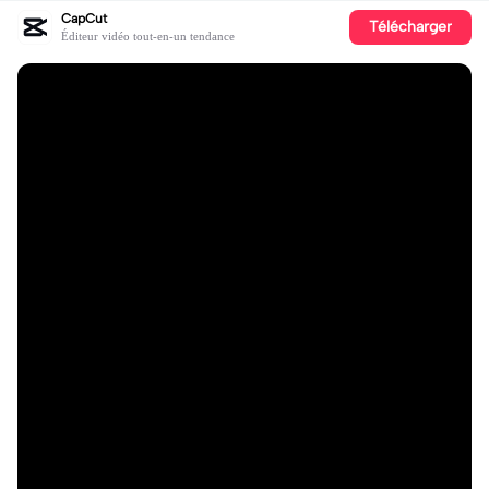
CapCut
Télécharger
Éditeur vidéo tout-en-un tendance