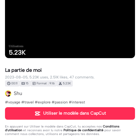
Utilisations
5.23K
La partie de moi
2023-08-05, 5.23K uses, 2.51K likes, 47 comments.
00:11
15
Format : 9:16
5.23K
Shu
#voyage #travel #explore #passion #interest
Utiliser le modèle dans CapCut
En appuyant sur
Utiliser le modèle dans CapCut
, tu acceptes nos
Conditions
d'utilisation
et reconnais avoir lu notre
Politique de confidentialité
pour savoir
comment nous collectons, utilisons et partageons tes données.