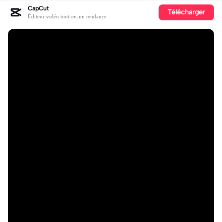
CapCut
Télécharger
Éditeur vidéo tout-en-un tendance