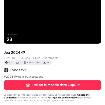
Utilisations
23
Jeu 2024 🍉
2024-01-11, 23 uses, 71 likes, 8 comments.
00:11
3
Format : 9:16
23
Lyndsay✨
#2024 #viral #jeu #pasteque
Utiliser le modèle dans CapCut
En appuyant sur
Utiliser le modèle dans CapCut
, tu acceptes nos
Conditions
d'utilisation
et reconnais avoir lu notre
Politique de confidentialité
pour savoir
comment nous collectons, utilisons et partageons tes données.