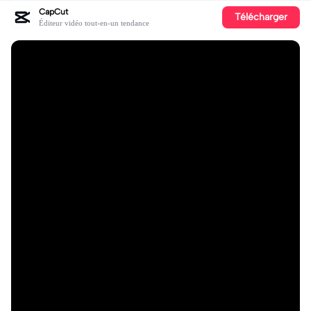
CapCut
Télécharger
Éditeur vidéo tout-en-un tendance