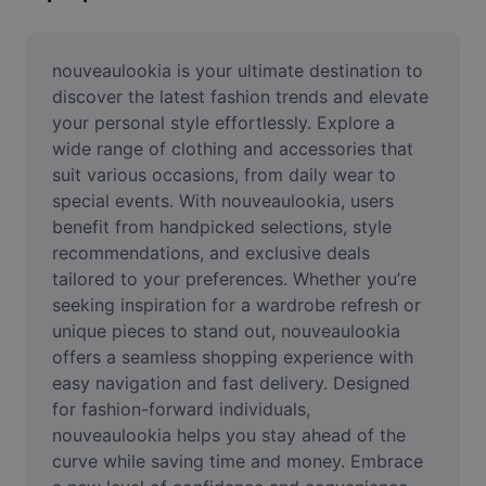
Suppression de l'arrière-plan d'images
Fusion d'images
nouveaulookia is your ultimate destination to 
discover the latest fashion trends and elevate 
Outil d'amélioration d'images
your personal style effortlessly. Explore a 
wide range of clothing and accessories that 
Redimensionner une image
suit various occasions, from daily wear to 
Éditeur de photos en ligne
special events. With nouveaulookia, users 
benefit from handpicked selections, style 
Générateur de mèmes
recommendations, and exclusive deals 
tailored to your preferences. Whether you’re 
AI Text Remover
seeking inspiration for a wardrobe refresh or 
unique pieces to stand out, nouveaulookia 
AI People Remover
offers a seamless shopping experience with 
AI Inpainting
easy navigation and fast delivery. Designed 
for fashion-forward individuals, 
Face Cutout
nouveaulookia helps you stay ahead of the 
curve while saving time and money. Embrace 