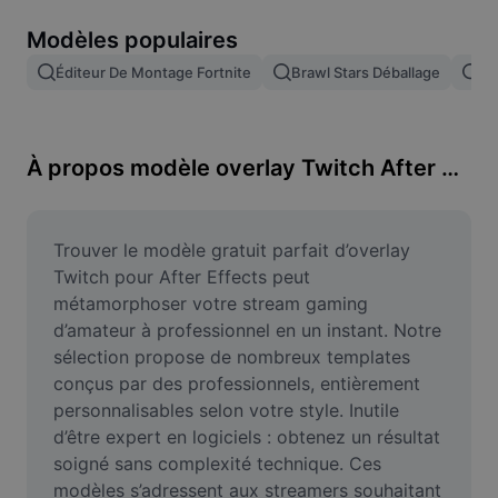
Suppression de l'arrière-plan d'images
Modèles populaires
Fusion d'images
Éditeur De Montage Fortnite
Brawl Stars Déballage
Te
Outil d'amélioration d'images
Redimensionner une image
À propos modèle overlay Twitch After Effects gratuit
Éditeur de photos en ligne
Générateur de mèmes
Trouver le modèle gratuit parfait d’overlay 
Twitch pour After Effects peut 
AI Text Remover
métamorphoser votre stream gaming 
d’amateur à professionnel en un instant. Notre 
AI People Remover
sélection propose de nombreux templates 
conçus par des professionnels, entièrement 
AI Inpainting
personnalisables selon votre style. Inutile 
Face Cutout
d’être expert en logiciels : obtenez un résultat 
soigné sans complexité technique. Ces 
modèles s’adressent aux streamers souhaitant 