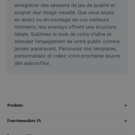
Vidéo
enregistrer des sessions de jeu de qualité et 
soigner leur image visuelle. Que vous soyez 
Suppression de l'arrière-plan de vidéos
en direct ou en montage de vos meilleurs 
moments, nos overlays offrent une structure 
Amélioration de la qualité
idéale. Sublimez le look de votre chaîne et 
stimulez l’engagement de votre public comme 
Éditeur de vidéos
jamais auparavant. Parcourez nos templates, 
Couper une vidéo
personnalisez et créez votre prochaine œuvre 
dès aujourd’hui.
Ajouter des sous-titres à une vidéo
Convertisseur de vidéo
Produits
Fonctionnalités IA