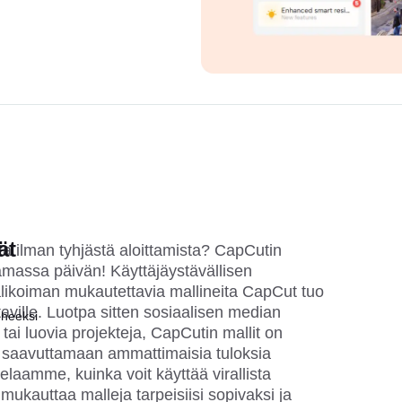
ät
ta ilman tyhjästä aloittamista? CapCutin
tamassa päivän! Käyttäjäystävällisen
valikoiman mukautettavia mallineita CapCut tuo
aville. Luotpa sitten sosiaalisen median
uheeksi
a tai luovia projekteja, CapCutin mallit on
 saavuttamaan ammattimaisia tuloksia
laamme, kuinka voit käyttää virallista
, mukauttaa malleja tarpeisiisi sopivaksi ja