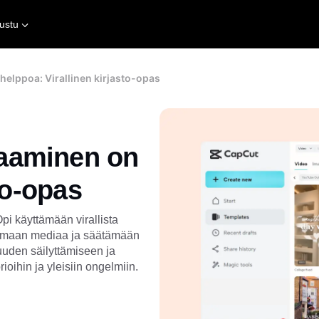
ustu
lppoa: Virallinen kirjasto-opas
aaminen on
to-opas
i käyttämään virallista
aamaan mediaa ja säätämään
uuden säilyttämiseen ja
ioihin ja yleisiin ongelmiin.