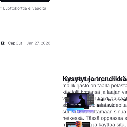
* Luottokorttia ei vaadita
CapCut
Jan 27, 2026
Kysytyt ja trendikkä
Haluatko luoda upeita videoi
mallikirjasto on täällä pelas
käyttöliittymänsä ja laajan 
videoeditoinnin kaikkien saat
Muunna teksti p
sisältöä, liiketoimintavideoit
ilmaiseksi
suunniteltu auttamaan sinua
hetkessä. Tässä oppaassa se
mallikirjastoa ja käyttää sitä