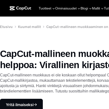
Tuotteet
Ominaisuudet
Blogi
Mallit
Tut
Etusivu
Kuumat mallit
CapCut-mallineen muokkaaminen on he
CapCut-mallineen muokk
helppoa: Virallinen kirjas
CapCut-mallineen muokkaus ei ole koskaan ollut helpompaa! Op
CapCut-mallikirjastoa, mukauttamaan tekstielementtejä, korv
ajoitusta ja siirtymiä. Hanki vinkkejä visuaalisen johdonmukais
brändielementtien lisäämiseen. Tutustu suosittuihin mallikategor
Yritä ilmaiseksi