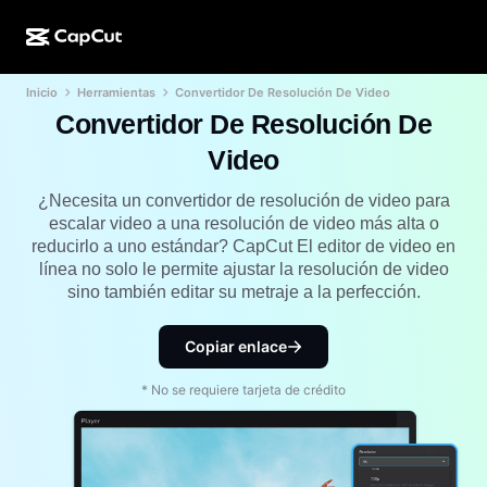
Inicio
Herramientas
Convertidor De Resolución De Video
Creación de IA
Funciones
Acerca de
CapCut para computadora
Plantillas para redes sociales
Convertidor De Resolución De
Diseño de IA
Herramientas de IA
Comunidad
Video
CapCut en línea
Plantillas festivas
Estudio de video
Generador y editor de videos
¿Necesita un convertidor de resolución de video para
CapCut Pad
Más
escalar video a una resolución de video más alta o
Iniciativas
Generador de videos con IA
Generador y editor de imágenes
reducirlo a uno estándar? CapCut El editor de video en
CapCut para celular
línea no solo le permite ajustar la resolución de video
Afiliados
Generador de imágenes con IA
Generador y editor de voces
sino también editar su metraje a la perfección.
Dreamina AI
Plantillas de calendario
Programa de pioneros
Optimizador de imágenes de IA
Más
Pippit AI
Copiar enlace
Plantillas para aniversarios
Programa para socios creativos
Dreamina Seedance 2.5
* No se requiere tarjeta de crédito
Campus creativo de CapCut
Casos de uso
Nano Banana Pro
Plantillas de efectos
Redes sociales
Gemini Omni