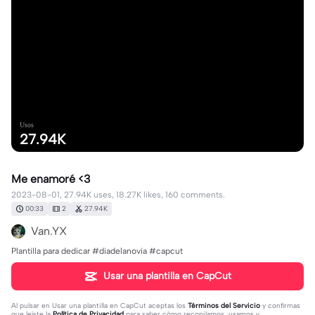
Usos
27.94K
Me enamoré <3
2023-08-01, 27.94K uses, 18.27K likes, 160 comments.
00:33
2
27.94K
Van.YX
Plantilla para dedicar #diadelanovia #capcut
Usar una plantilla en CapCut
Al pulsar en
Usar una plantilla en CapCut
aceptas los
Términos del Servicio
y confirmas
que leíste la
Política de Privacidad
para saber cómo recopilamos, usamos y