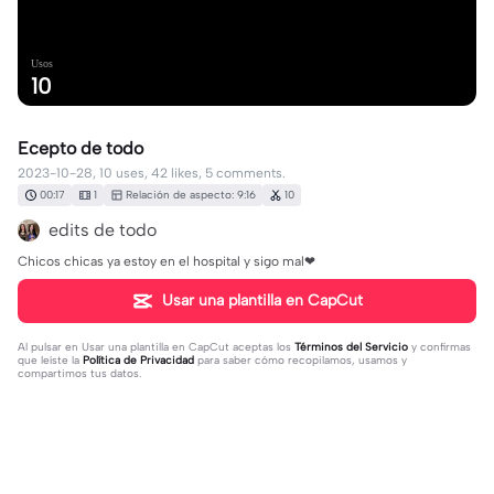
Usos
10
Ecepto de todo
2023-10-28, 10 uses, 42 likes, 5 comments.
00:17
1
Relación de aspecto: 9:16
10
edits de todo
Chicos chicas ya estoy en el hospital y sigo mal❤
Usar una plantilla en CapCut
Al pulsar en
Usar una plantilla en CapCut
aceptas los
Términos del Servicio
y confirmas
que leíste la
Política de Privacidad
para saber cómo recopilamos, usamos y
compartimos tus datos.
5 comentarios
wqzxsg
·
2023-10-30